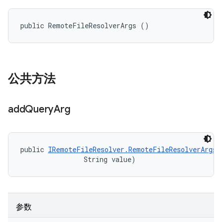
public RemoteFileResolverArgs ()
公共方法
add
Query
Arg
public 
IRemoteFileResolver.RemoteFileResolverArgs
 
                String value)
参数