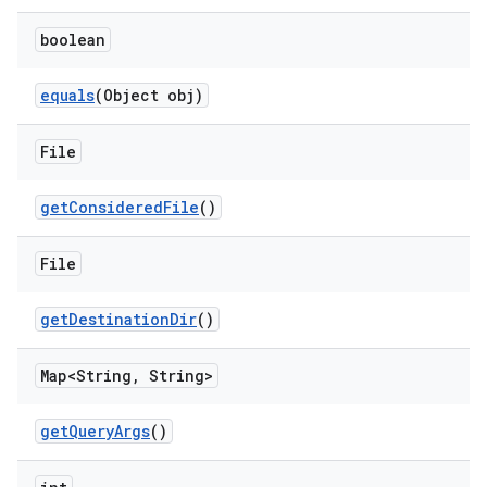
boolean
equals
(Object obj)
File
get
Considered
File
()
File
get
Destination
Dir
()
Map<String
,
String>
get
Query
Args
()