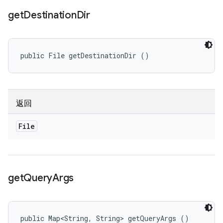
get
Destination
Dir
public File getDestinationDir ()
返回
File
get
Query
Args
public Map<String, String> getQueryArgs ()