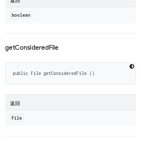
返回
boolean
get
Considered
File
public File getConsideredFile ()
返回
File