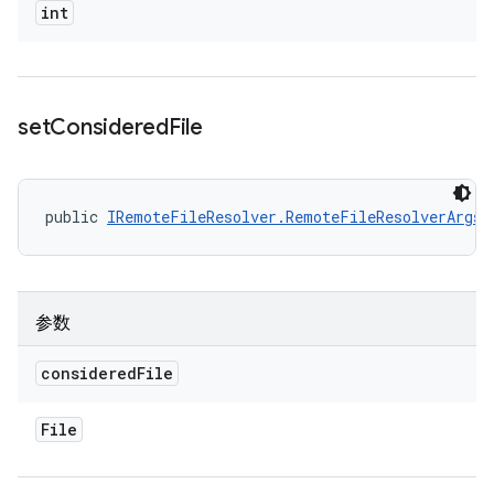
int
set
Considered
File
public 
IRemoteFileResolver.RemoteFileResolverArgs
 
参数
considered
File
File