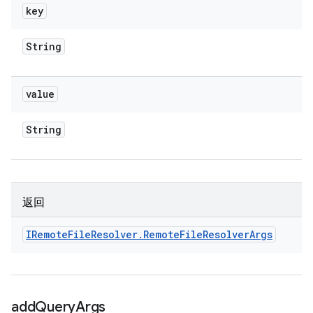
key
String
value
String
返回
IRemote
File
Resolver
.
Remote
File
Resolver
Args
add
Query
Args