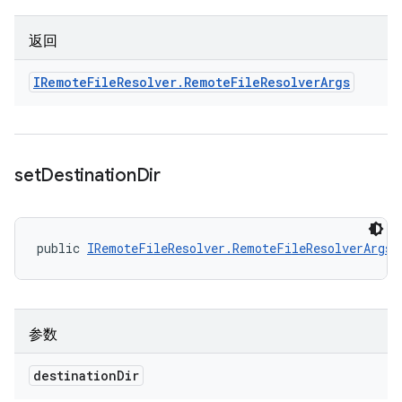
返回
IRemote
File
Resolver
.
Remote
File
Resolver
Args
set
Destination
Dir
public 
IRemoteFileResolver.RemoteFileResolverArgs
 
参数
destination
Dir