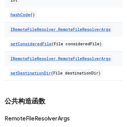
int
hash
Code
()
IRemote
File
Resolver
.
Remote
File
Resolver
Args
set
Considered
File
(File considered
File)
IRemote
File
Resolver
.
Remote
File
Resolver
Args
set
Destination
Dir
(File destination
Dir)
公共构造函数
Remote
File
Resolver
Args