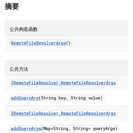
摘要
公共构造函数
Remote
File
Resolver
Args
()
公共方法
IRemote
File
Resolver
.
Remote
File
Resolver
Args
add
Query
Arg
(String key
,
String value)
IRemote
File
Resolver
.
Remote
File
Resolver
Args
add
Query
Args
(Map<String
,
String> query
Args)