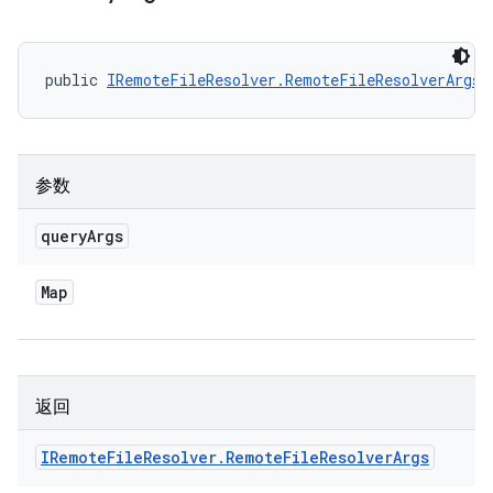
public 
IRemoteFileResolver.RemoteFileResolverArgs
 
参数
query
Args
Map
返回
IRemote
File
Resolver
.
Remote
File
Resolver
Args