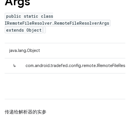
Args
public static class
IRemoteFileResolver.RemoteFileResolverArgs
extends Object
java.lang.Object
↳
com.android.tradefed.config.remote.IRemoteFileResol
传递给解析器的实参