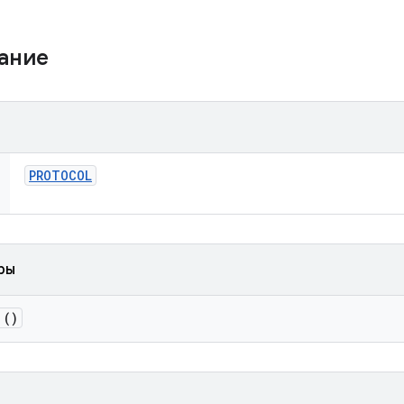
жание
PROTOCOL
ры
()