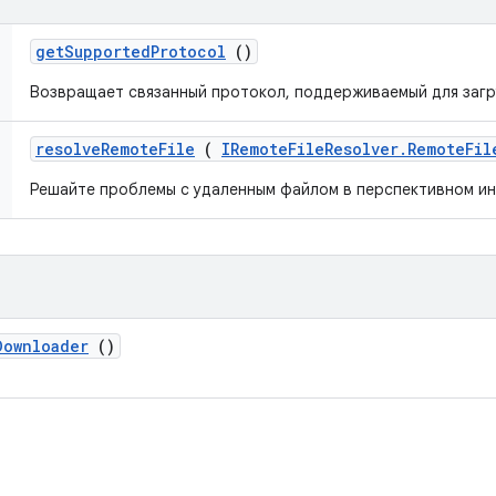
get
Supported
Protocol
()
Возвращает связанный протокол, поддерживаемый для загр
resolve
Remote
File
(
IRemote
File
Resolver
.
Remote
Fil
Решайте проблемы с удаленным файлом в перспективном и
Downloader
()