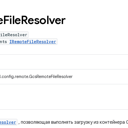
e
File
Resolver
FileResolver
ents
IRemoteFileResolver
.config.remote.GcsRemoteFileResolver
esolver
, позволяющая выполнять загрузку из контейнера 