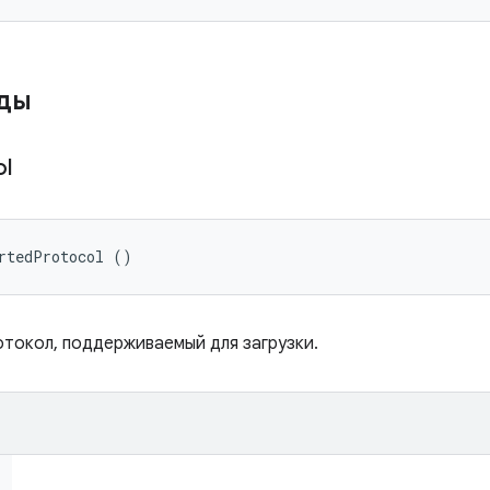
оды
ol
rtedProtocol ()
токол, поддерживаемый для загрузки.