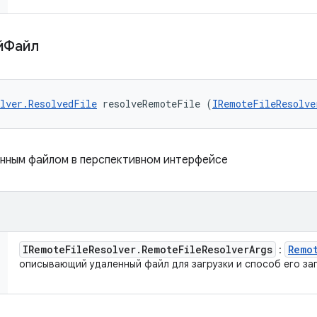
ыйФайл
lver.ResolvedFile
 resolveRemoteFile (
IRemoteFileResolve
енным файлом в перспективном интерфейсе
IRemote
File
Resolver
.
Remote
File
Resolver
Args
Remo
:
описывающий удаленный файл для загрузки и способ его заг