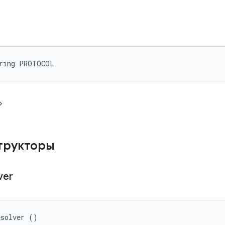
tring PROTOCOL
»
трукторы
ver
esolver ()