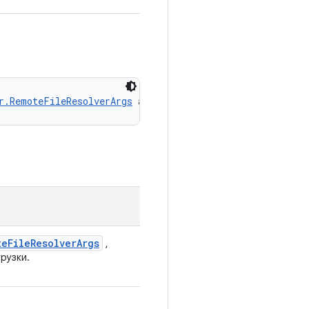
r.RemoteFileResolverArgs
 args)
te
File
Resolver
Args
,
рузки.