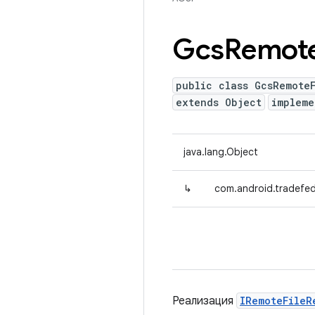
Gcs
Remot
public class GcsRemote
extends Object
implem
java.lang.Object
↳
com.android.tradefed
Реализация
IRemoteFileR