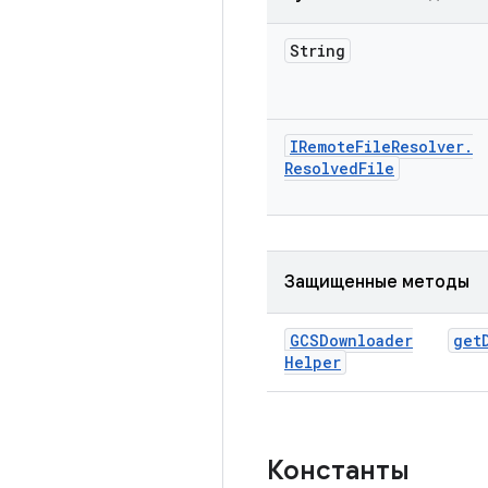
String
IRemote
File
Resolver
.
Resolved
File
Защищенные методы
GCSDownloader
get
Helper
Константы