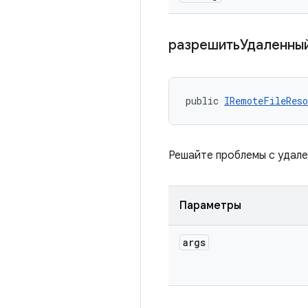
разрешитьУдаленн
public 
IRemoteFileReso
Решайте проблемы с удал
Параметры
args