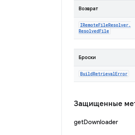
Возврат
IRemote
File
Resolver
.
Resolved
File
Броски
Build
Retrieval
Error
Защищенные ме
get
Downloader