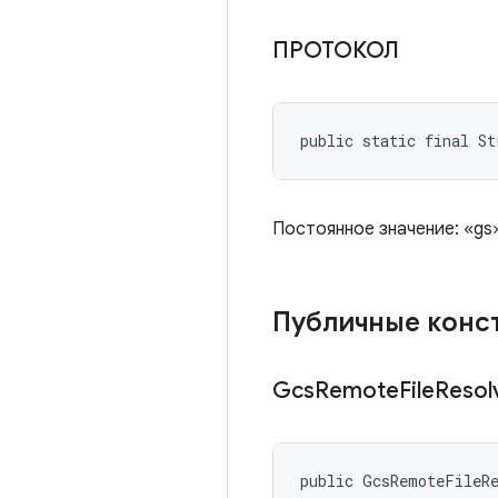
ПРОТОКОЛ
public static final S
Постоянное значение: «gs
Публичные конс
Gcs
Remote
File
Resol
public GcsRemoteFileR