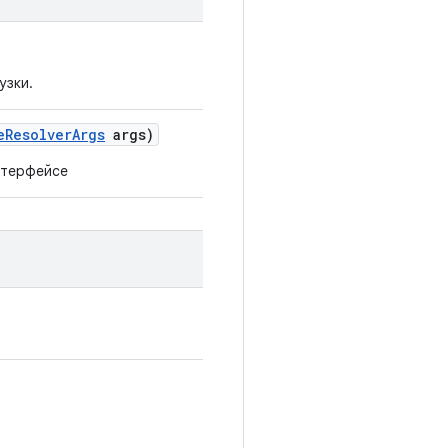
узки.
e
Resolver
Args
args)
нтерфейсе