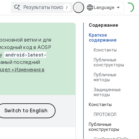
/
Содержание
Краткое
основной ветки и для
содержание
исходный код в AOSP
Константы
ку
android-latest-
Публичные
 самый последний
конструкторы
здел «Изменения в
Публичные
методы
Защищенные
методы
Константы
ПРОТОКОЛ
Публичные
конструкторы