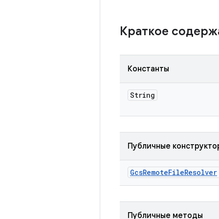
Краткое содер
Константы
String
Публичные конструкто
Gcs
Remote
File
Resolver
Публичные методы