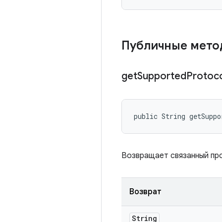
Публичные мет
get
Supported
Protoc
public String getSuppo
Возвращает связанный про
Возврат
String