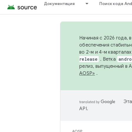
Документация
Поиск кода And
Начиная с 2026 года, 
обеспечения стабильн
во 2-м и 4-м квартала
release
. Ветка
andro
релиз, выпущенный в 
AOSP»
.
Эта
API
.
AOSP