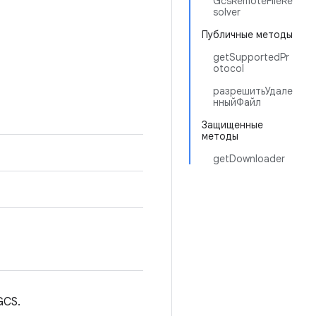
GcsRemoteFileRe
solver
Публичные методы
getSupportedPr
otocol
разрешитьУдале
нныйФайл
Защищенные
методы
getDownloader
GCS.