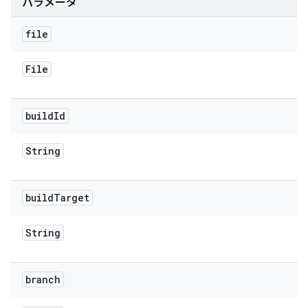
パラメータ
file
File
build
Id
String
build
Target
String
branch