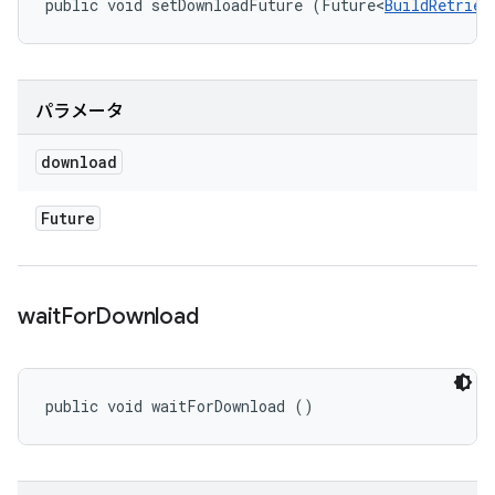
public void setDownloadFuture (Future<
BuildRetriev
パラメータ
download
Future
wait
For
Download
public void waitForDownload ()