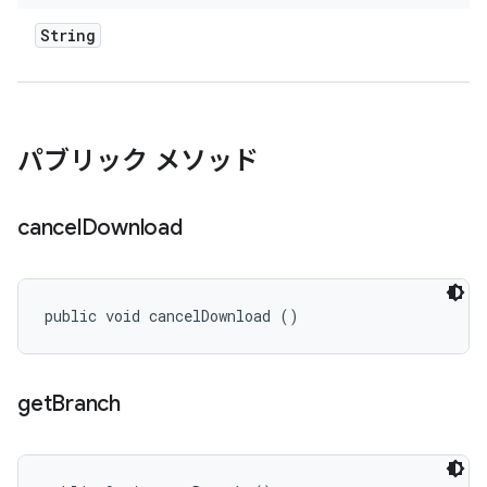
String
パブリック メソッド
cancel
Download
public void cancelDownload ()
get
Branch