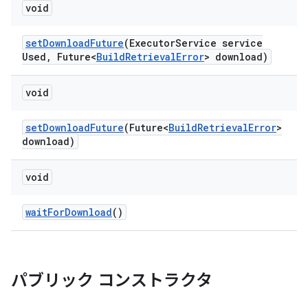
void
set
Download
Future
(Executor
Service service
Used
,
Future<
Build
Retrieval
Error
> download)
void
set
Download
Future
(Future<
Build
Retrieval
Error
>
download)
void
wait
For
Download
()
パブリック コンストラクタ