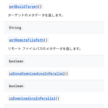
get
Build
Target
()
ターゲットのメタデータを返します。
String
get
Remote
File
Path
()
リモート ファイルパスのメタデータを返します。
boolean
is
Done
Downloading
In
Parallel
()
boolean
is
Downloading
In
Parallel
()