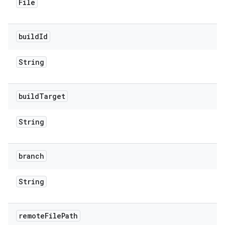
File
build
Id
String
build
Target
String
branch
String
remote
File
Path