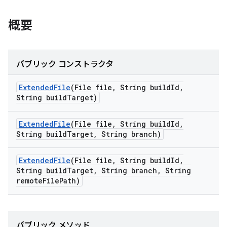
概要
パブリック コンストラクタ
Extended
File
(File file
,
String build
Id
,
String build
Target)
Extended
File
(File file
,
String build
Id
,
String build
Target
,
String branch)
Extended
File
(File file
,
String build
Id
,
String build
Target
,
String branch
,
String
remote
File
Path)
パブリック メソッド