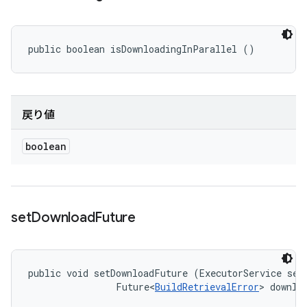
public boolean isDownloadingInParallel ()
戻り値
boolean
set
Download
Future
public void setDownloadFuture (ExecutorService serv
                Future<
BuildRetrievalError
> downlo