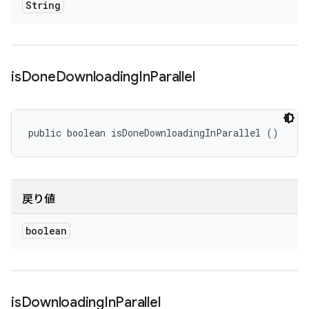
String
is
Done
Downloading
In
Parallel
public boolean isDoneDownloadingInParallel ()
戻り値
boolean
is
Downloading
In
Parallel