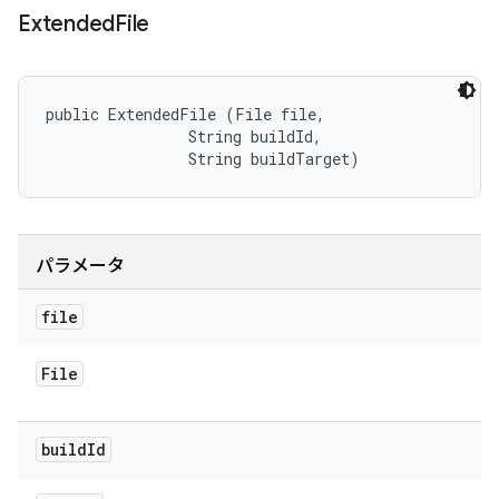
Extended
File
public ExtendedFile (File file, 

                String buildId, 

                String buildTarget)
パラメータ
file
File
build
Id