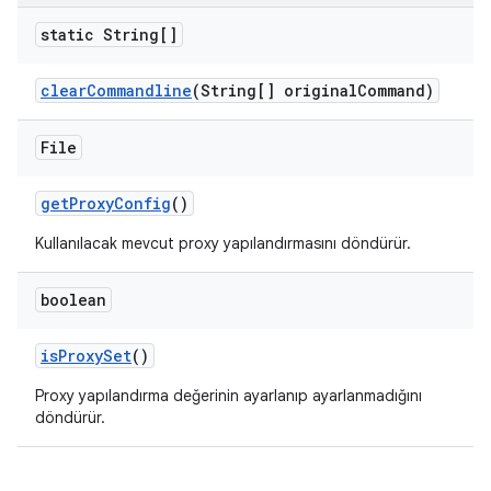
static String[]
clear
Commandline
(String[] original
Command)
File
get
Proxy
Config
()
Kullanılacak mevcut proxy yapılandırmasını döndürür.
boolean
is
Proxy
Set
()
Proxy yapılandırma değerinin ayarlanıp ayarlanmadığını
döndürür.