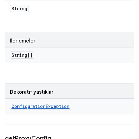
String
İlerlemeler
String[]
Dekoratif yastıklar
Configuration
Exception
get
Proxy
Config