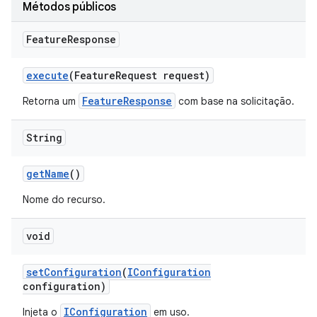
Métodos públicos
Feature
Response
execute
(Feature
Request request)
FeatureResponse
Retorna um
com base na solicitação.
String
get
Name
()
Nome do recurso.
void
set
Configuration
(
IConfiguration
configuration)
IConfiguration
Injeta o
em uso.