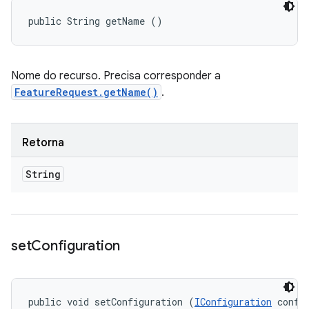
public String getName ()
Nome do recurso. Precisa corresponder a
FeatureRequest.getName()
.
Retorna
String
set
Configuration
public void setConfiguration (
IConfiguration
 confi