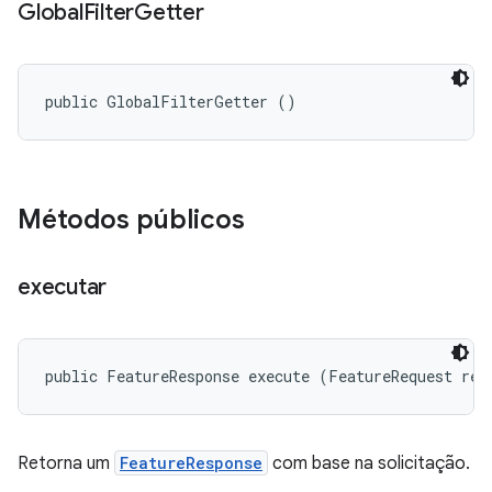
Global
Filter
Getter
public GlobalFilterGetter ()
Métodos públicos
executar
public FeatureResponse execute (FeatureRequest req
Retorna um
FeatureResponse
com base na solicitação.