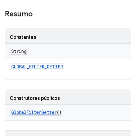
Resumo
Constantes
String
GLOBAL
_
FILTER
_
GETTER
Construtores públicos
Global
Filter
Getter
()