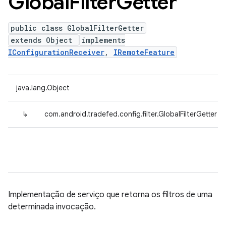
Global
Filter
Getter
public class GlobalFilterGetter
extends Object
implements
IConfigurationReceiver
,
IRemoteFeature
java.lang.Object
↳
com.android.tradefed.config.filter.GlobalFilterGetter
Implementação de serviço que retorna os filtros de uma
determinada invocação.