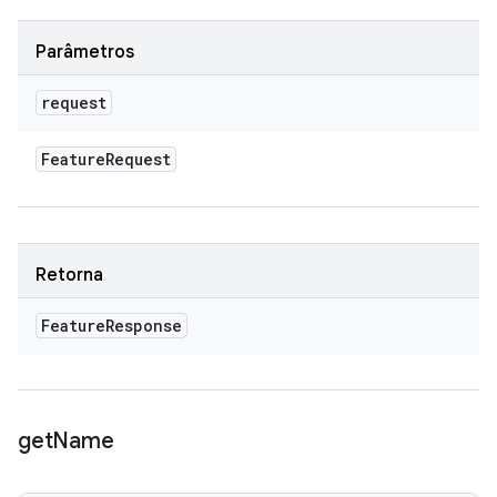
Parâmetros
request
Feature
Request
Retorna
Feature
Response
get
Name