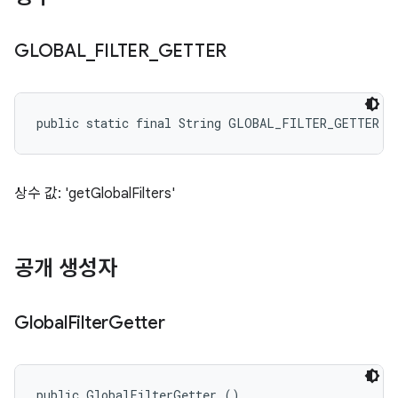
GLOBAL
_
FILTER
_
GETTER
public static final String GLOBAL_FILTER_GETTER
상수 값: 'getGlobalFilters'
공개 생성자
Global
Filter
Getter
public GlobalFilterGetter ()