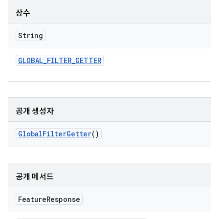
상수
String
GLOBAL
_
FILTER
_
GETTER
공개 생성자
Global
Filter
Getter
()
공개 메서드
Feature
Response