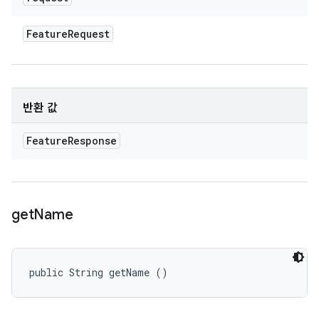
Feature
Request
반환 값
Feature
Response
get
Name
public String getName ()