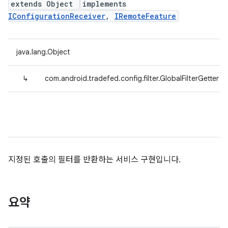
extends Object
implements
IConfigurationReceiver
,
IRemoteFeature
java.lang.Object
↳
com.android.tradefed.config.filter.GlobalFilterGetter
지정된 호출의 필터를 반환하는 서비스 구현입니다.
요약