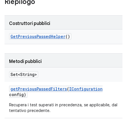
Riepilogo
Costruttori pubblici
Get
Previous
Passed
Helper
()
Metodi pubblici
Set<String>
get
Previous
Passed
Filters
(
IConfiguration
config)
Recupera i test superati in precedenza, se applicabile, dal
tentativo precedente.