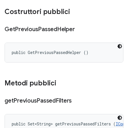
Costruttori pubblici
Get
Previous
Passed
Helper
public GetPreviousPassedHelper ()
Metodi pubblici
get
Previous
Passed
Filters
public Set<String> getPreviousPassedFilters (
IConf