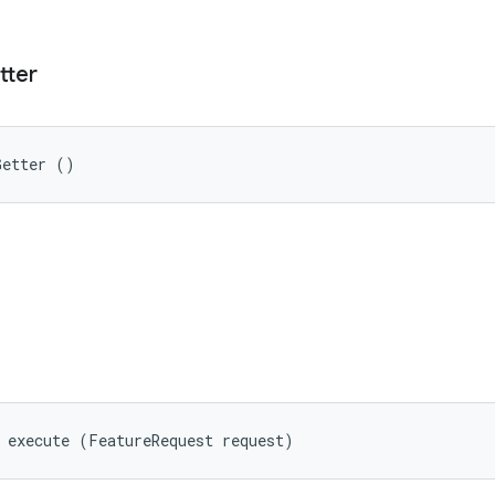
tter
Getter ()
 execute (FeatureRequest request)