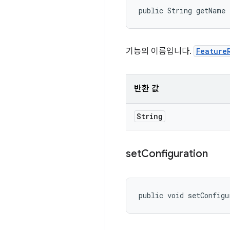
public String getName
기능의 이름입니다.
Feature
반환 값
String
set
Configuration
public void setConfigu