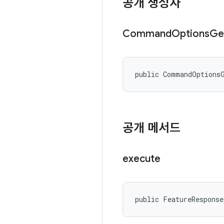
공개 생성자
Command
Options
Ge
public CommandOptions
공개 메서드
execute
public FeatureResponse