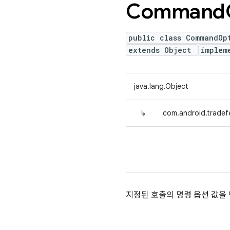
Command
public class CommandOp
extends Object
implem
java.lang.Object
↳
com.android.tradef
지정된 호출의 명령 옵션 값을