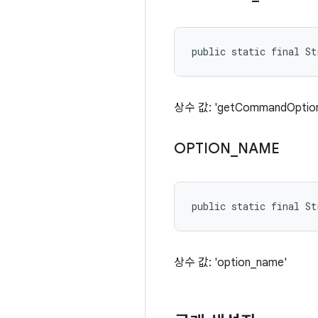
public static final S
상수 값: 'getCommandOption
OPTION
_
NAME
public static final S
상수 값: 'option_name'