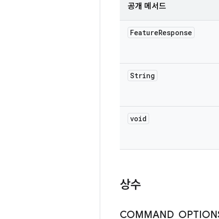
공개 메서드
Feature
Response
String
void
상수
COMMAND
_
OPTION