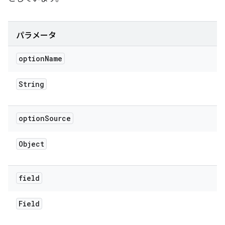
パラメータ
option
Name
String
option
Source
Object
field
Field