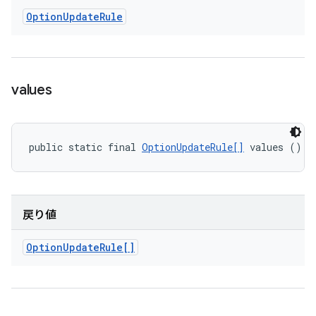
Option
Update
Rule
values
public static final 
OptionUpdateRule[]
 values ()
戻り値
Option
Update
Rule[]