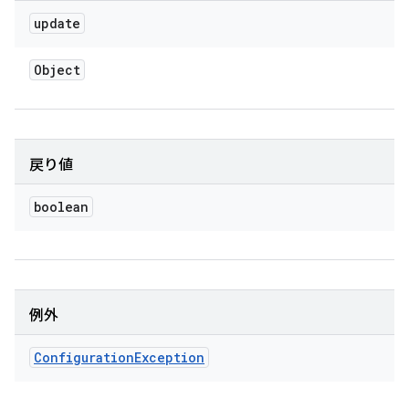
update
Object
戻り値
boolean
例外
Configuration
Exception