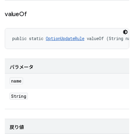
value
Of
public static 
OptionUpdateRule
 valueOf (String nam
パラメータ
name
String
戻り値