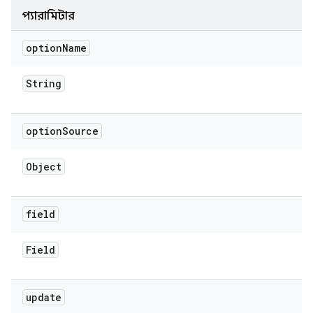
প্যারামিটার
option
Name
String
option
Source
Object
field
Field
update