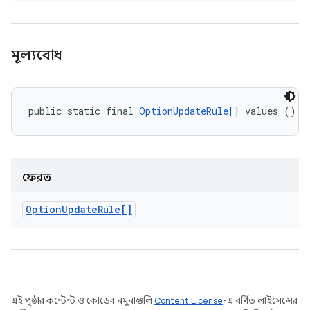
মূল্যবোধ
public static final 
OptionUpdateRule[]
 values ()
ফেরত
Option
Update
Rule[]
এই পৃষ্ঠার কন্টেন্ট ও কোডের নমুনাগুলি
Content License
-এ বর্ণিত লাইসেন্সের