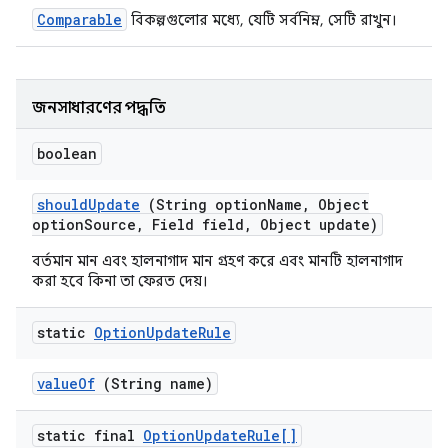
Comparable
বিকল্পগুলোর মধ্যে, যেটি সর্বনিম্ন, সেটি রাখুন।
জনসাধারণের পদ্ধতি
boolean
should
Update
(String option
Name
,
Object
option
Source
,
Field field
,
Object update)
বর্তমান মান এবং হালনাগাদ মান গ্রহণ করে এবং মানটি হালনাগাদ
করা হবে কিনা তা ফেরত দেয়।
static
Option
Update
Rule
value
Of
(String name)
static final
Option
Update
Rule[]