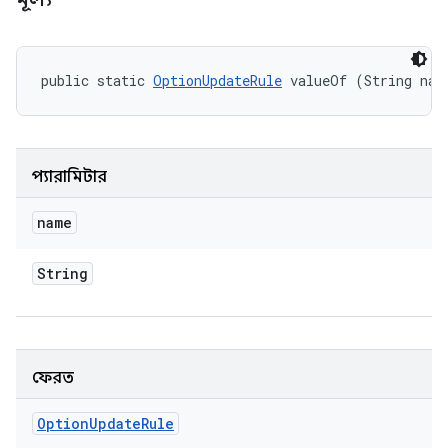
public static 
OptionUpdateRule
 valueOf (String nam
প্যারামিটার
name
String
ফেরত
Option
Update
Rule