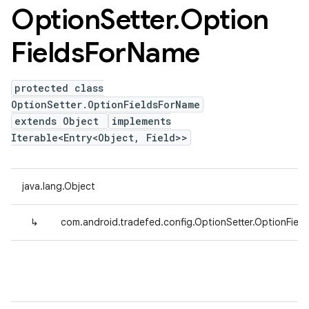
Option
Setter
.
Option
Fields
For
Name
protected class
OptionSetter.OptionFieldsForName
extends Object
implements
Iterable<Entry<Object, Field>>
java.lang.Object
↳
com.android.tradefed.config.OptionSetter.OptionFiel