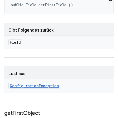
public Field getFirstField ()
Gibt Folgendes zurück:
Field
Löst aus
Configuration
Exception
get
First
Object