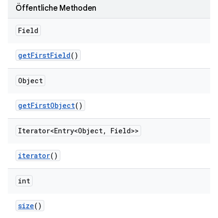
Öffentliche Methoden
Field
get
First
Field
()
Object
get
First
Object
()
Iterator<Entry<Object
,
Field>>
iterator
()
int
size
()