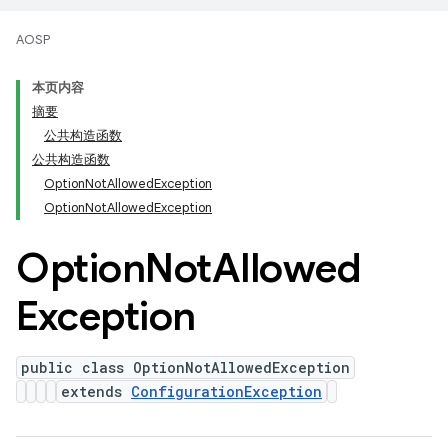
AOSP
本页内容
摘要
公共构造函数
公共构造函数
OptionNotAllowedException
OptionNotAllowedException
Option
Not
Allowed
Exception
public class OptionNotAllowedException
extends
ConfigurationException