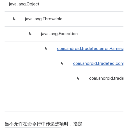
java.lang.Object
↳
java.lang.Throwable
↳
java.lang.Exception
↳
com.android.tradefed.error.HarnessE
↳
com.android.tradefed.config
↳
com.android.tradef
当不允许在命令行中传递选项时，指定