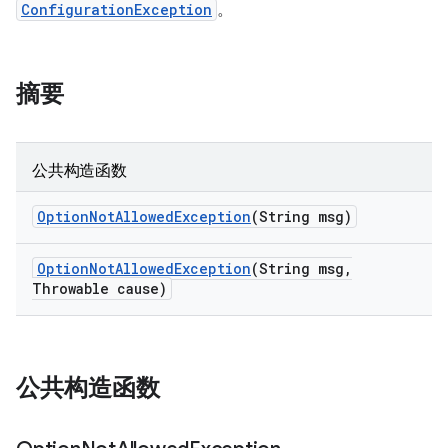
ConfigurationException
。
摘要
公共构造函数
Option
Not
Allowed
Exception
(String msg)
Option
Not
Allowed
Exception
(String msg
,
Throwable cause)
公共构造函数