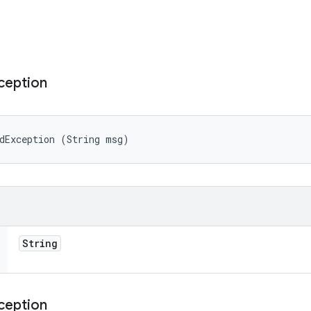
ception
dException (String msg)
String
ception