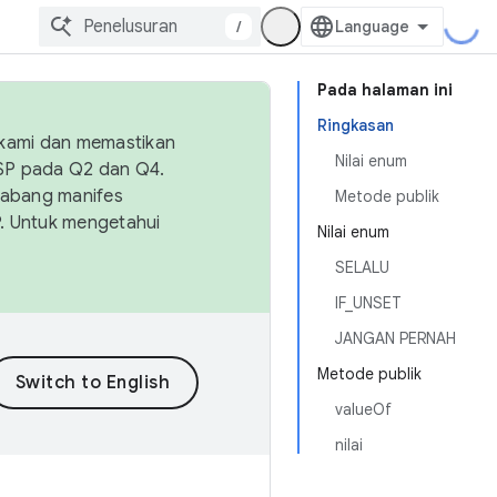
/
Pada halaman ini
Ringkasan
 kami dan memastikan
Nilai enum
OSP pada Q2 dan Q4.
Cabang manifes
Metode publik
SP. Untuk mengetahui
Nilai enum
SELALU
IF_UNSET
JANGAN PERNAH
Metode publik
valueOf
nilai