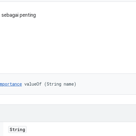
n sebagai penting
mportance
 valueOf (String name)
String