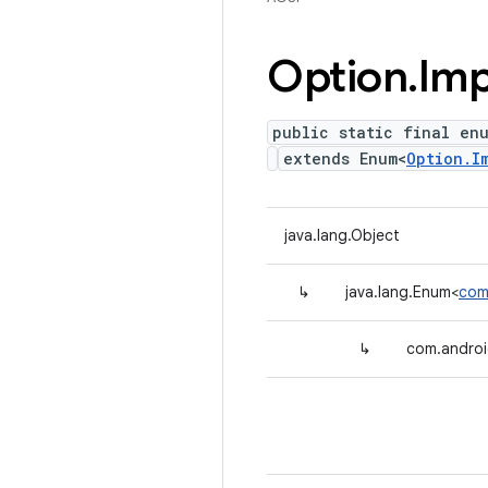
Option
.
Imp
public static final en
extends Enum<
Option.I
java.lang.Object
↳
java.lang.Enum<
com
↳
com.androi