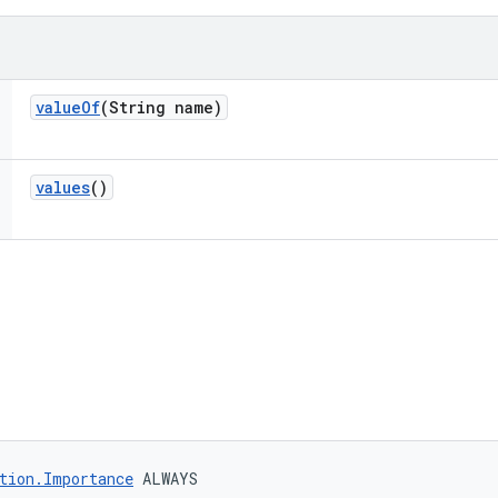
value
Of
(String name)
values
()
tion.Importance
 ALWAYS