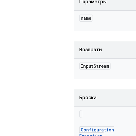
Параметры
name
Возвраты
Input
Stream
Броски
Configuration
Exception