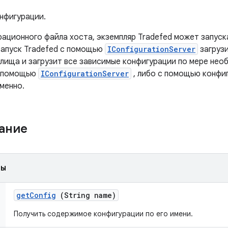
нфигурации.
рационного файла хоста, экземпляр Tradefed может запус
Запуск Tradefed с помощью
IConfigurationServer
загруз
илища и загрузит все зависимые конфигурации по мере нео
с помощью
IConfigurationServer
, либо с помощью конфиг
менно.
жание
ды
get
Config
(String name)
Получить содержимое конфигурации по его имени.