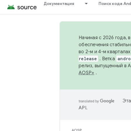
Документация
Поиск кода And
Начиная с 2026 года, 
обеспечения стабильн
во 2-м и 4-м квартала
release
. Ветка
andro
релиз, выпущенный в 
AOSP»
.
Эта
API
.
AOSP