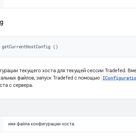
ig
 getCurrentHostConfig ()
гурации текущего хоста для текущей сессии Tradefed. Вм
кальных файлов, запуск Tradefed с помощью
IConfigurati
ста с сервера.
имя файла конфигурации хоста.