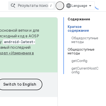
/
Содержание
Краткое
основной ветки и для
содержание
исходный код в AOSP
Общедоступные
ку
android-latest-
методы
 самый последний
Общедоступные
здел «Изменения в
методы
getConfig
getCurrentHostC
onfig