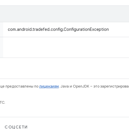
com.android.tradefed.config.ConfigurationException
нице предоставлены по
лицензиям
. Java и OpenJDK – это зарегистриров
TC.
СОЦСЕТИ