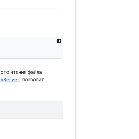
есто чтения файла
onServer
позволит