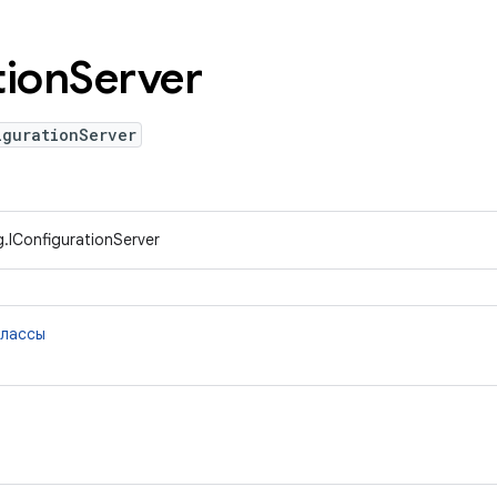
tion
Server
igurationServer
.IConfigurationServer
классы