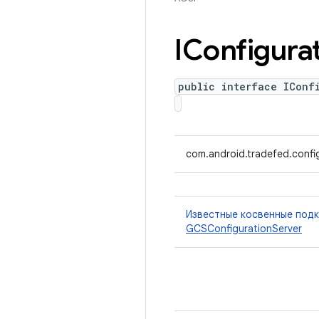
IConfigura
public interface IConf
com.android.tradefed.config
Известные косвенные под
GCSConfigurationServer