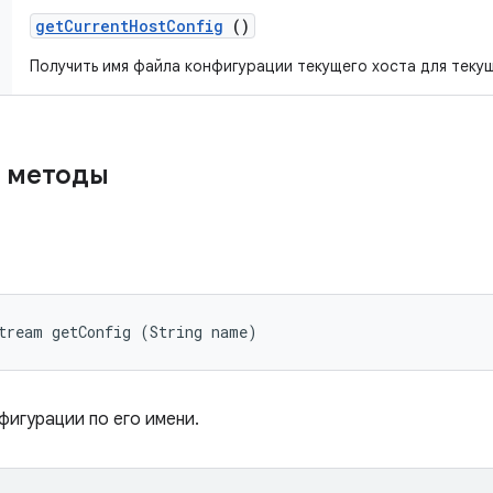
get
Current
Host
Config
()
Получить имя файла конфигурации текущего хоста для текущ
 методы
tream getConfig (String name)
игурации по его имени.