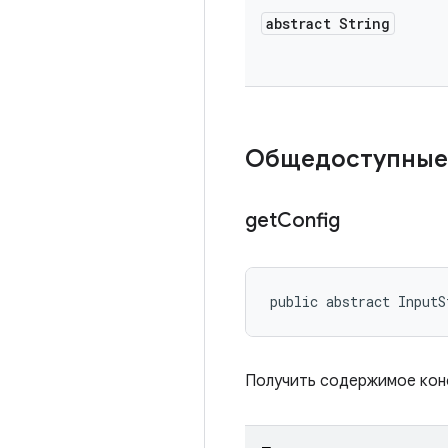
abstract String
Общедоступные
get
Config
public abstract InputS
Получить содержимое конф