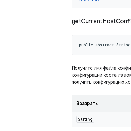
get
Current
Host
Conf
public abstract String
Получите имя файла конфи
конфигурации хоста из ло
получить конфигурацию хо
Возвраты
String