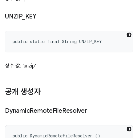
UNZIP
_
KEY
public static final String UNZIP_KEY
상수 값: 'unzip'
공개 생성자
Dynamic
Remote
File
Resolver
public DynamicRemoteFileResolver ()