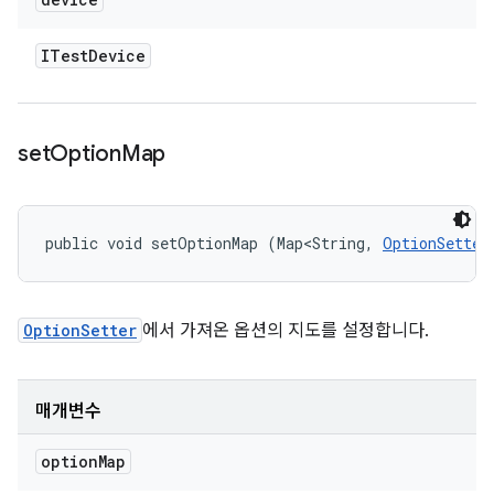
ITest
Device
set
Option
Map
public void setOptionMap (Map<String, 
OptionSetter
OptionSetter
에서 가져온 옵션의 지도를 설정합니다.
매개변수
option
Map