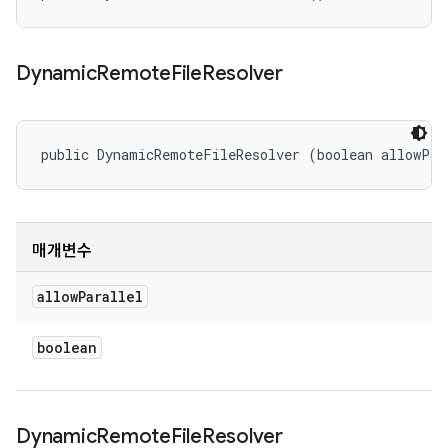
Dynamic
Remote
File
Resolver
public DynamicRemoteFileResolver (boolean allowPar
매개변수
allow
Parallel
boolean
Dynamic
Remote
File
Resolver