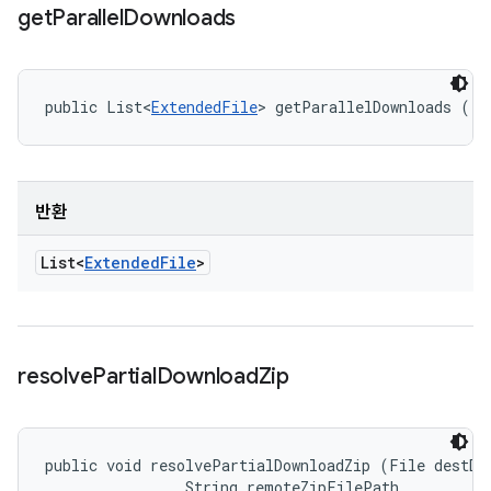
get
Parallel
Downloads
public List<
ExtendedFile
> getParallelDownloads ()
반환
List<
Extended
File
>
resolve
Partial
Download
Zip
public void resolvePartialDownloadZip (File destDir
                String remoteZipFilePath, 
