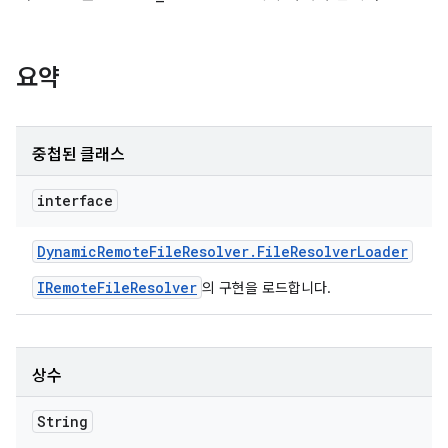
요약
중첩된 클래스
interface
Dynamic
Remote
File
Resolver
.
File
Resolver
Loader
IRemoteFileResolver
의 구현을 로드합니다.
상수
String