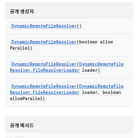
공개 생성자
Dynamic
Remote
File
Resolver
()
Dynamic
Remote
File
Resolver
(boolean allow
Parallel)
Dynamic
Remote
File
Resolver
(
Dynamic
Remote
File
Resolver
.
File
Resolver
Loader
loader)
Dynamic
Remote
File
Resolver
(
Dynamic
Remote
File
Resolver
.
File
Resolver
Loader
loader
,
boolean
allow
Parallel)
공개 메서드