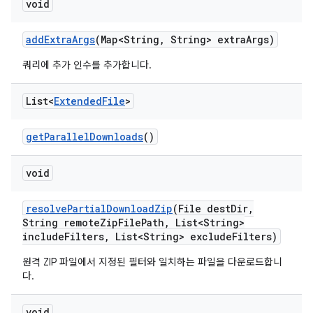
void
add
Extra
Args
(Map<String
,
String> extra
Args)
쿼리에 추가 인수를 추가합니다.
List<
Extended
File
>
get
Parallel
Downloads
()
void
resolve
Partial
Download
Zip
(File dest
Dir
,
String remote
Zip
File
Path
,
List<String>
include
Filters
,
List<String> exclude
Filters)
원격 ZIP 파일에서 지정된 필터와 일치하는 파일을 다운로드합니
다.
void