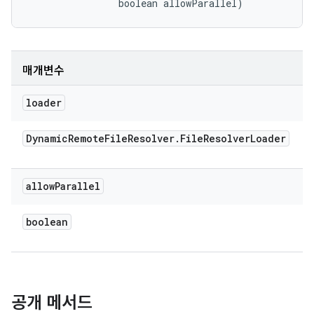
                boolean allowParallel)
매개변수
loader
Dynamic
Remote
File
Resolver
.
File
Resolver
Loader
allow
Parallel
boolean
공개 메서드