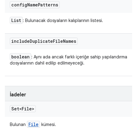
config
Name
Patterns
List
: Bulunacak dosyaların kalıplarının listesi.
include
Duplicate
File
Names
boolean
: Aynı ada ancak farklı içeriğe sahip yapılandırma
dosyalarının dahil edilip edilmeyeceği.
İadeler
Set<File>
File
Bulunan
kümesi.