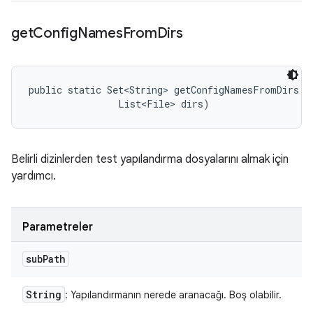
get
Config
Names
From
Dirs
public static Set<String> getConfigNamesFromDirs (S
                List<File> dirs)
Belirli dizinlerden test yapılandırma dosyalarını almak için
yardımcı.
Parametreler
sub
Path
String
: Yapılandırmanın nerede aranacağı. Boş olabilir.