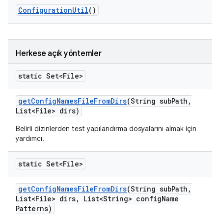
Configuration
Util
()
Herkese açık yöntemler
static Set<File>
get
Config
Names
File
From
Dirs
(String sub
Path
,
List<File> dirs)
Belirli dizinlerden test yapılandırma dosyalarını almak için
yardımcı.
static Set<File>
get
Config
Names
File
From
Dirs
(String sub
Path
,
List<File> dirs
,
List<String> config
Name
Patterns)