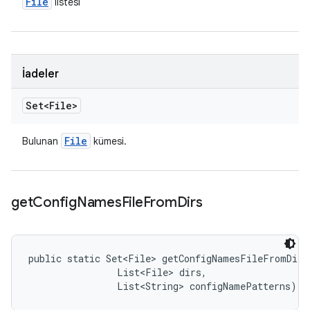
File
listesi
İadeler
Set<File>
File
Bulunan
kümesi.
get
Config
Names
File
From
Dirs
public static Set<File> getConfigNamesFileFromDirs
                List<File> dirs, 

                List<String> configNamePatterns)