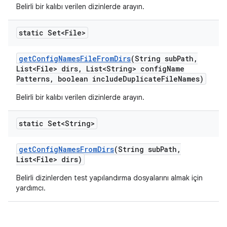
Belirli bir kalıbı verilen dizinlerde arayın.
static Set<File>
get
Config
Names
File
From
Dirs
(String sub
Path
,
List<File> dirs
,
List<String> config
Name
Patterns
,
boolean include
Duplicate
File
Names)
Belirli bir kalıbı verilen dizinlerde arayın.
static Set<String>
get
Config
Names
From
Dirs
(String sub
Path
,
List<File> dirs)
Belirli dizinlerden test yapılandırma dosyalarını almak için
yardımcı.