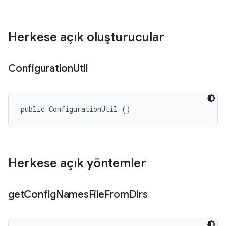
Herkese açık oluşturucular
Configuration
Util
public ConfigurationUtil ()
Herkese açık yöntemler
get
Config
Names
File
From
Dirs