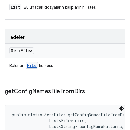
List
: Bulunacak dosyaların kalıplarının listesi.
İadeler
Set<File>
File
Bulunan
kümesi.
get
Config
Names
File
From
Dirs
public static Set<File> getConfigNamesFileFromDirs
                List<File> dirs, 

                List<String> configNamePatterns, 
