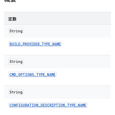
定数
String
BUILD
_
PROVIDER
_
TYPE
_
NAME
String
CMD
_
OPTIONS
_
TYPE
_
NAME
String
CONFIGURATION
_
DESCRIPTION
_
TYPE
_
NAME