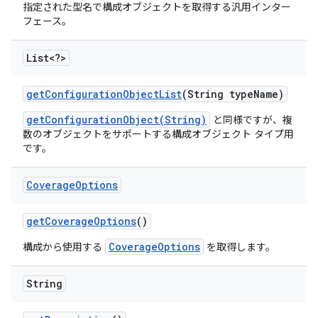
指定された型名で構成オブジェクトを取得する汎用インター
フェース。
List<?>
get
Configuration
Object
List
(String type
Name)
getConfigurationObject(String)
と同様ですが、複
数のオブジェクトをサポートする構成オブジェクト タイプ用
です。
Coverage
Options
get
Coverage
Options
()
CoverageOptions
構成から使用する
を取得します。
String