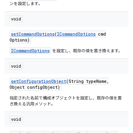
ンを設定します。
void
set
Command
Options
(
ICommand
Options
cmd
Options)
ICommandOptions
を設定し、既存の値を置き換えます。
void
set
Configuration
Object
(String type
Name
,
Object config
Object)
指定された名前で構成オブジェクトを設定し、既存の値を置
き換える汎用メソッド。
void