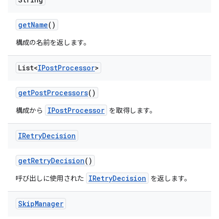
get
Name
()
構成の名前を返します。
List<
IPost
Processor
>
get
Post
Processors
()
IPostProcessor
構成から
を取得します。
IRetry
Decision
get
Retry
Decision
()
IRetryDecision
呼び出しに使用された
を返します。
Skip
Manager