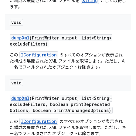
String
た構成の展開された XML ファイルを
として取得し
ます。
void
dump
Xml
(Print
Writer output
,
List<String>
exclude
Filters)
IConfiguration
この
のすべてのオプションが表示され
た構成の展開された XML ファイルを取得します。ただし、キ
ー名でフィルタされたオブジェクトは除きます。
void
dump
Xml
(Print
Writer output
,
List<String>
exclude
Filters
,
boolean print
Deprecated
Options
,
boolean print
Unchanged
Options)
IConfiguration
この
のすべてのオプションが表示され
た構成の展開された XML ファイルを取得します。ただし、キ
ー名でフィルタされたオブジェクトは除きます。