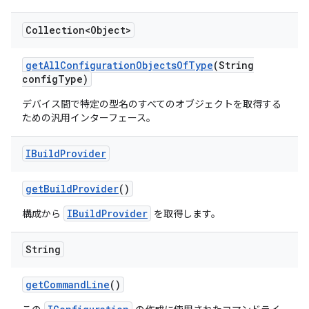
Collection<Object>
get
All
Configuration
Objects
Of
Type
(String
config
Type)
デバイス間で特定の型名のすべてのオブジェクトを取得する
ための汎用インターフェース。
IBuild
Provider
get
Build
Provider
()
IBuildProvider
構成から
を取得します。
String
get
Command
Line
()