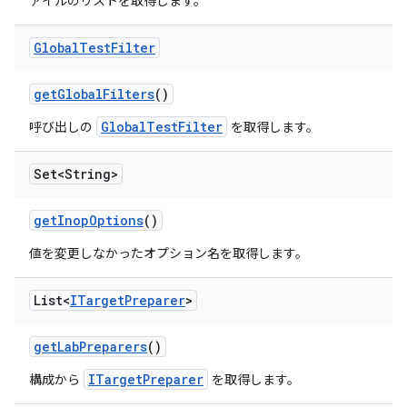
ァイルのリストを取得します。
Global
Test
Filter
get
Global
Filters
()
GlobalTestFilter
呼び出しの
を取得します。
Set<String>
get
Inop
Options
()
値を変更しなかったオプション名を取得します。
List<
ITarget
Preparer
>
get
Lab
Preparers
()
ITargetPreparer
構成から
を取得します。