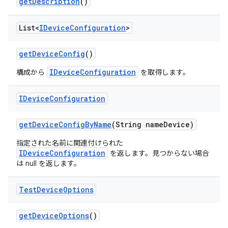
get
Description
()
List<
IDevice
Configuration
>
get
Device
Config
()
IDeviceConfiguration
構成から
を取得します。
IDevice
Configuration
get
Device
Config
By
Name
(String name
Device)
指定された名前に関連付けられた
IDeviceConfiguration
を返します。見つからない場合
は null を返します。
Test
Device
Options
get
Device
Options
()