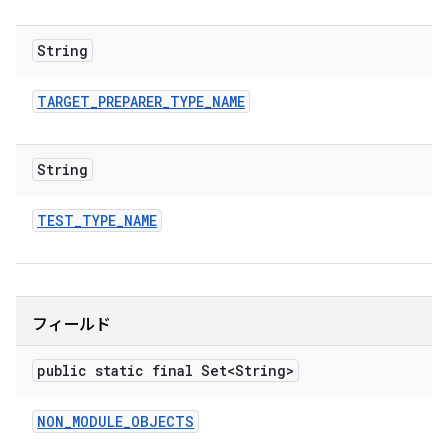
String
TARGET
_
PREPARER
_
TYPE
_
NAME
String
TEST
_
TYPE
_
NAME
フィールド
public static final Set<String>
NON
_
MODULE
_
OBJECTS