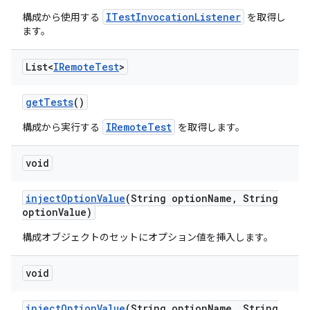
ITestInvocationListener
構成から使用する
を取得し
ます。
List<
IRemote
Test
>
get
Tests
()
IRemoteTest
構成から実行する
を取得します。
void
inject
Option
Value
(String option
Name
,
String
option
Value)
構成オブジェクトのセットにオプション値を挿入します。
void
inject
Option
Value
(String option
Name
,
String