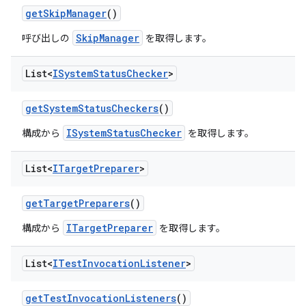
get
Skip
Manager
()
SkipManager
呼び出しの
を取得します。
List<
ISystem
Status
Checker
>
get
System
Status
Checkers
()
ISystemStatusChecker
構成から
を取得します。
List<
ITarget
Preparer
>
get
Target
Preparers
()
ITargetPreparer
構成から
を取得します。
List<
ITest
Invocation
Listener
>
get
Test
Invocation
Listeners
()