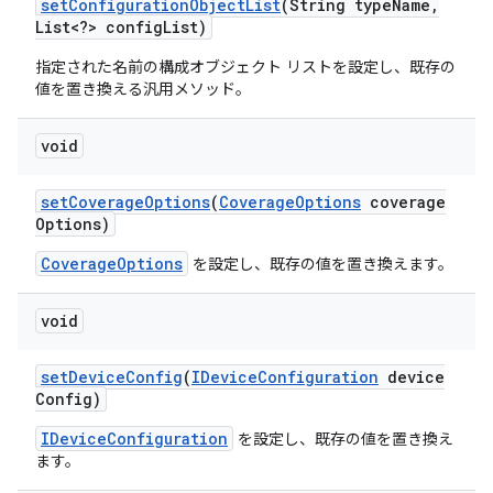
set
Configuration
Object
List
(String type
Name
,
List<?> config
List)
指定された名前の構成オブジェクト リストを設定し、既存の
値を置き換える汎用メソッド。
void
set
Coverage
Options
(
Coverage
Options
coverage
Options)
CoverageOptions
を設定し、既存の値を置き換えます。
void
set
Device
Config
(
IDevice
Configuration
device
Config)
IDeviceConfiguration
を設定し、既存の値を置き換え
ます。