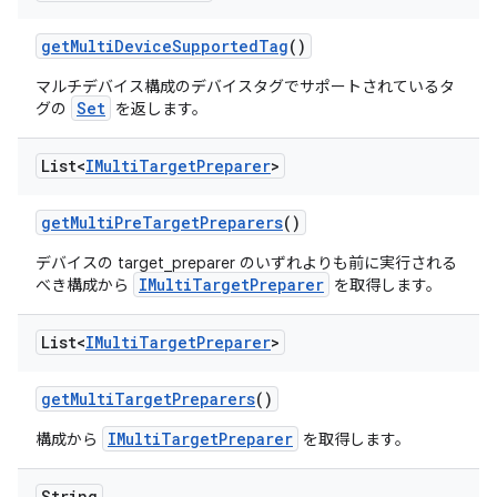
get
Multi
Device
Supported
Tag
()
マルチデバイス構成のデバイスタグでサポートされているタ
Set
グの
を返します。
List<
IMulti
Target
Preparer
>
get
Multi
Pre
Target
Preparers
()
デバイスの target_preparer のいずれよりも前に実行される
IMultiTargetPreparer
べき構成から
を取得します。
List<
IMulti
Target
Preparer
>
get
Multi
Target
Preparers
()
IMultiTargetPreparer
構成から
を取得します。
String