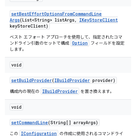
set
Best
Effort
Options
From
Command
Line
Args
(List<String> list
Args
,
IKey
Store
Client
key
Store
Client)
ベスト エフォート アプローチを使用して、指定されたコマ
Option
ンドライン引数のセットで構成
フィールドを設定
します。
void
set
Build
Provider
(
IBuild
Provider
provider)
IBuildProvider
構成内の現在の
を置き換えます。
void
set
Command
Line
(String[] array
Args)
IConfiguration
この
の作成に使用されるコマンドライ