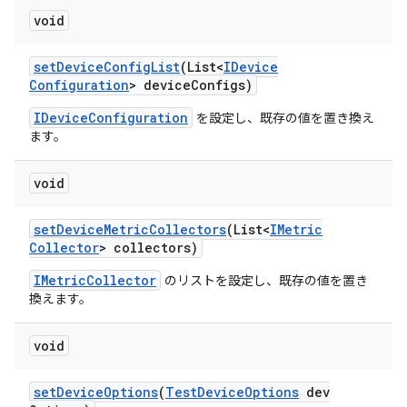
void
set
Device
Config
List
(List<
IDevice
Configuration
> device
Configs)
IDeviceConfiguration
を設定し、既存の値を置き換え
ます。
void
set
Device
Metric
Collectors
(List<
IMetric
Collector
> collectors)
IMetricCollector
のリストを設定し、既存の値を置き
換えます。
void
set
Device
Options
(
Test
Device
Options
dev