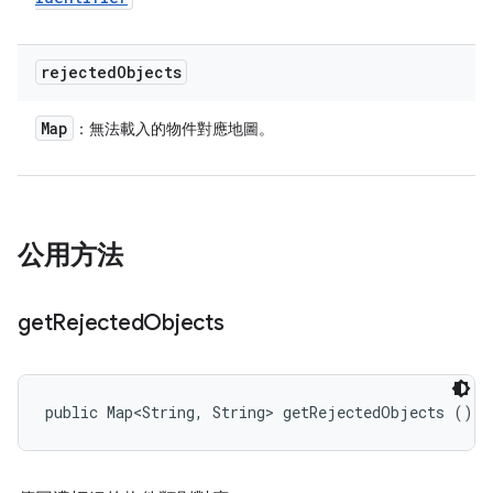
rejected
Objects
Map
：無法載入的物件對應地圖。
公用方法
get
Rejected
Objects
public Map<String, String> getRejectedObjects ()