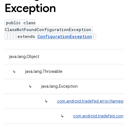
Exception
public class
ClassNotFoundConfigurationException
extends
ConfigurationException
java.lang.Object
↳
java.lang.Throwable
↳
java.lang.Exception
↳
com.android.tradefed.error.HarnessE
↳
com.android.tradefed.config