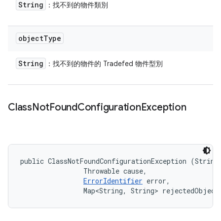
String
：找不到的物件類別
object
Type
String
：找不到的物件的 Tradefed 物件型別
Class
Not
Found
Configuration
Exception
public ClassNotFoundConfigurationException (String 
                Throwable cause, 

ErrorIdentifier
 error, 

                Map<String, String> rejectedObject