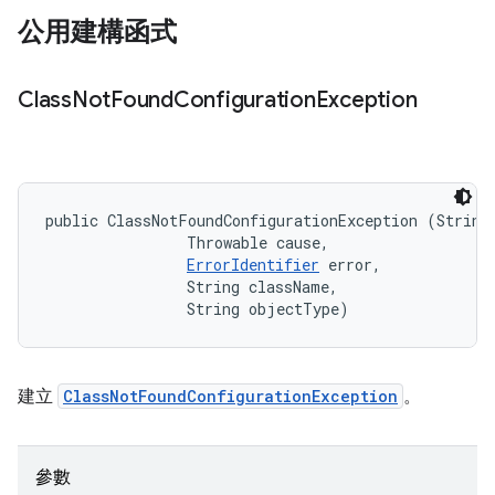
公用建構函式
Class
Not
Found
Configuration
Exception
public ClassNotFoundConfigurationException (String 
                Throwable cause, 

ErrorIdentifier
 error, 

                String className, 

                String objectType)
建立
ClassNotFoundConfigurationException
。
參數