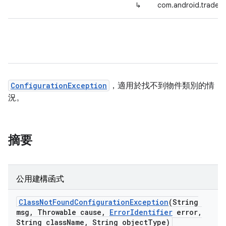
↳
com.android.tradef
ConfigurationException
，適用於找不到物件類別的情
況。
摘要
公用建構函式
Class
Not
Found
Configuration
Exception
(String
msg
,
Throwable cause
,
Error
Identifier
error
,
String class
Name
,
String object
Type)