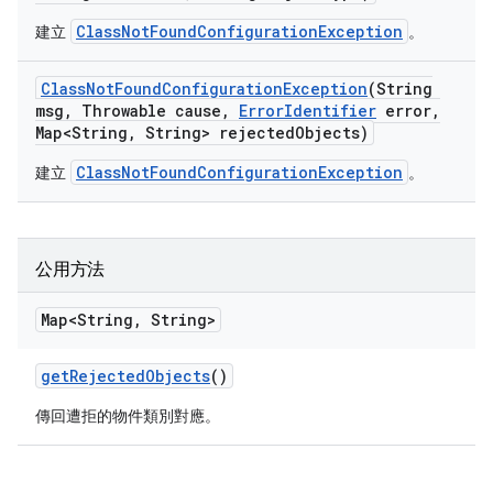
ClassNotFoundConfigurationException
建立
。
Class
Not
Found
Configuration
Exception
(String
msg
,
Throwable cause
,
Error
Identifier
error
,
Map<String
,
String> rejected
Objects)
ClassNotFoundConfigurationException
建立
。
公用方法
Map<String
,
String>
get
Rejected
Objects
()
傳回遭拒的物件類別對應。