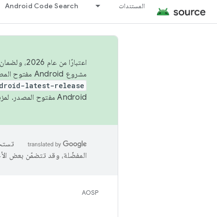
المستندات
Android Code Search
اعتبارًا من
مشروع Android مفتوح المصدر (AOSP) في الربعَين الثاني والرابع. لبناء مشروع Android مفتوح المصدر والمساهمة فيه، استخدِم
droid-latest-release
Android مفتوح المصدر. لمزيد من المعلومات، يُرجى الاطّلاع على
المفضّلة، وقد تتضمّن بعض الأ
AOSP