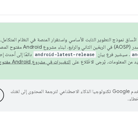
 عام 2026، ولضمان اتّساق نموذج التطوير الثابت الأساسي واستقرار المنصة في النظام المت
an
. سيشير فرع بيان
android-latest-release
دائمًا إلى أحدث إ
التغييرات في مشروع Android مفتوح المصدر
تستخدم Google تكنولوجيا الذكاء الاصطناعي لترجمة المحتوى إلى لغتك
خطاء.