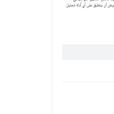
IP التي نستخدمها اليوم، ومن المفترض أن ينطبق على أي أداة تحليل