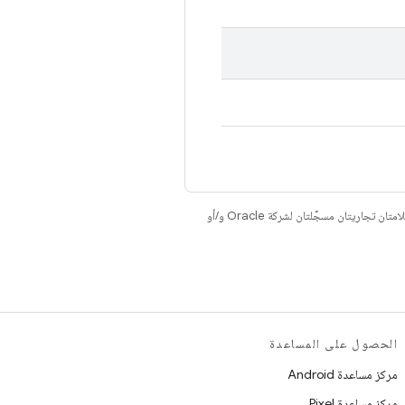
. إنّ Java وOpenJDK هما علامتان تجاريتان مسجَّلتان لشركة Oracle و/أو
الحصول على المساعدة
مركز مساعدة Android
مركز مساعدة Pixel