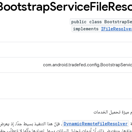
Bootstrap
Service
File
Reso
public class BootstrapS
implements
IFileResolve
com.android.tradefed.config.BootstrapServic
م ميزة تحميل الخدمات
ة
DynamicRemoteFileResolver
، فإنّ هذا التنفيذ بسيط جدًا، إذ يعرض
اؤها. ويفترض ذلك أنّ أدوات تحليل البيانات يسهل إعدادها وأنّها لا تتطلّب حق