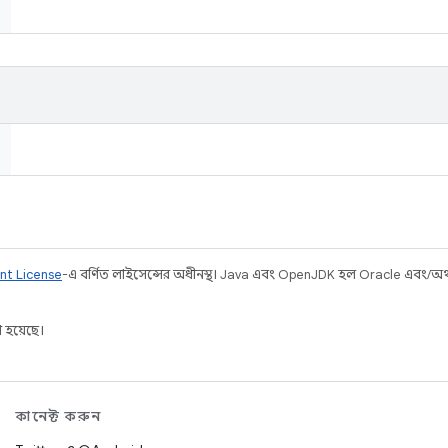
nt License
-এ বর্ণিত লাইসেন্সের অধীনস্থ। Java এবং OpenJDK হল Oracle এবং/অথবা 
 হয়েছে।
কানেক্ট করুন