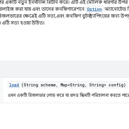
কটি নতুন ইনস্ট্যান্স রিটার্ন করে। এটি এই মৌলিক ধারণার উপর ভি
ালাইজ করা যায় এবং তাদের কনফিগারেশনে
Option
অ্যানোটেড ফি
লভারের ক্ষেত্রেই এটি সত্য, এবং কনফিগ বুটস্ট্র্যাপিংয়ের জন্য উ
 এটি সত্য হওয়া উচিত।
load
(String scheme
,
Map<String
,
String> config)
এমন একটি রিজলভার লোড করে যা প্রদত্ত স্কিমটি পরিচালনা করতে পার
ি