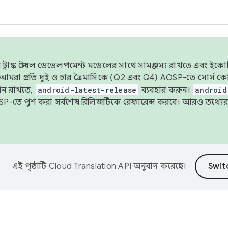
াঙ্ক স্টেবল ডেভেলপমেন্ট মডেলের সাথে সামঞ্জস্য রাখতে এবং ইকোসিস্ট
ে, আমরা প্রতি দুই ও চার ত্রৈমাসিকে (Q2 এবং Q4) AOSP-তে সোর্স
ান রাখতে,
android-latest-release
ব্যবহার করুন।
android
বদা AOSP-তে পুশ করা সর্বশেষ রিলিজটিকে রেফারেন্স করবে। আরও তথ্যের
এই পৃষ্ঠাটি
Cloud Translation API
অনুবাদ করেছে।