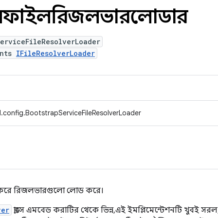
সার্ভিসফাইলরিজলভারলোডার
erviceFileResolverLoader
ents
IFileResolverLoader
.config.BootstrapServiceFileResolverLoader
হার করে রিজলভারগুলো লোড করে।
ver
ক্লাসে এমবেড করাটির থেকে ভিন্ন, এই ইমপ্লিমেন্টেশনটি খুবই সরল