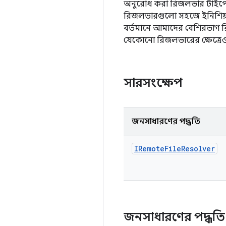
অনুরোধ করা রিজলভার টাইপের এ
রিজলভারগুলো সহজে ইনিশিয়
বর্তমানে আমাদের বেশিরভাগ রিজ
যেকোনো রিজলভারের ক্ষেত্রেও
সারসংক্ষেপ
জনসাধারণের পদ্ধতি
IRemote
File
Resolver
জনসাধারণের পদ্ধত