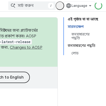
/
এই পৃষ্ঠায় যা যা আছে
সারসংক্ষেপ
েমের জন্য প্ল্যাটফর্মের
জনসাধারণের
 কোড প্রকাশ করব। AOSP
পদ্ধতি
-latest-release
জনসাধারণের পদ্ধতি
 জন্য,
Changes to AOSP
লোড