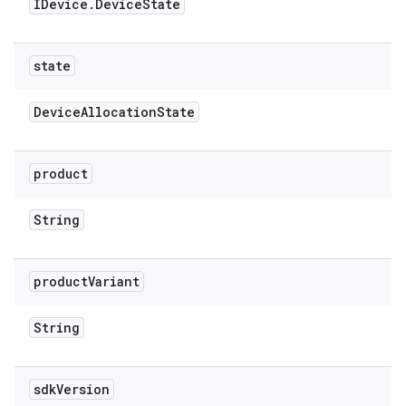
IDevice
.
Device
State
state
Device
Allocation
State
product
String
product
Variant
String
sdk
Version