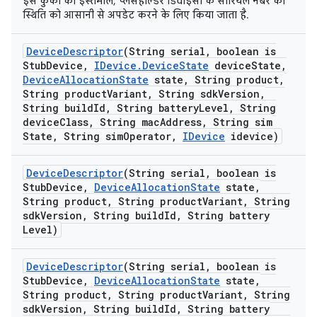
इस कुकी का इस्तेमाल, प्लेसहोल्डर डिवाइसों के सीरियल नंबर की
स्थिति को आसानी से अपडेट करने के लिए किया जाता है.
Device
Descriptor
(String serial
,
boolean is
Stub
Device
,
IDevice
.
Device
State
device
State
,
Device
Allocation
State
state
,
String product
,
String product
Variant
,
String sdk
Version
,
String build
Id
,
String battery
Level
,
String
device
Class
,
String mac
Address
,
String sim
State
,
String sim
Operator
,
IDevice
idevice)
Device
Descriptor
(String serial
,
boolean is
Stub
Device
,
Device
Allocation
State
state
,
String product
,
String product
Variant
,
String
sdk
Version
,
String build
Id
,
String battery
Level)
Device
Descriptor
(String serial
,
boolean is
Stub
Device
,
Device
Allocation
State
state
,
String product
,
String product
Variant
,
String
sdk
Version
,
String build
Id
,
String battery