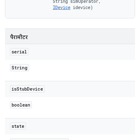
                String simOperator, 

IDevice
 idevice)
पैरामीटर
serial
String
is
Stub
Device
boolean
state