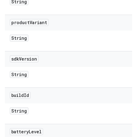
String
product
Variant
String
sdk
Version
String
build
Id
String
battery
Level