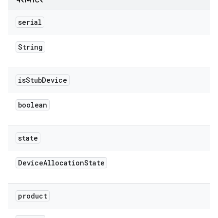
पैरामीटर
serial
String
is
Stub
Device
boolean
state
Device
Allocation
State
product