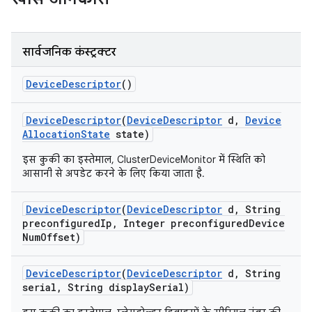
सार्वजनिक कंस्ट्रक्टर
Device
Descriptor
()
Device
Descriptor
(
Device
Descriptor
d
,
Device
Allocation
State
state)
इस कुकी का इस्तेमाल, ClusterDeviceMonitor में स्थिति को
आसानी से अपडेट करने के लिए किया जाता है.
Device
Descriptor
(
Device
Descriptor
d
,
String
preconfigured
Ip
,
Integer preconfigured
Device
Num
Offset)
Device
Descriptor
(
Device
Descriptor
d
,
String
serial
,
String display
Serial)