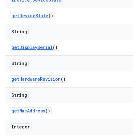
get
Device
State
()
String
get
Display
Serial
()
String
get
Hardware
Revision
()
String
get
Mac
Address
()
Integer