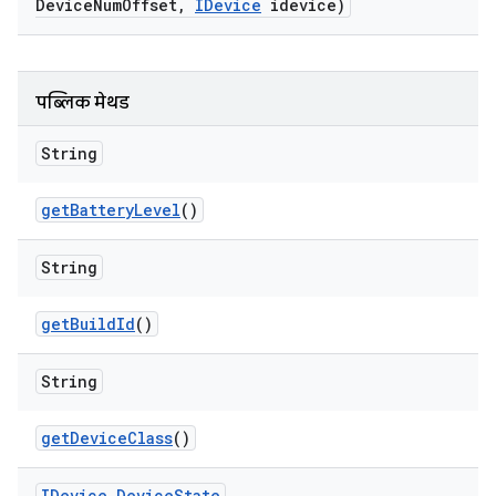
Device
Num
Offset
,
IDevice
idevice)
पब्लिक मेथड
String
get
Battery
Level
()
String
get
Build
Id
()
String
get
Device
Class
()
IDevice
.
Device
State