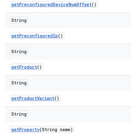
get
Preconfigured
Device
Num
Offset
()
String
get
Preconfigured
Ip
()
String
get
Product
()
String
get
Product
Variant
()
String
get
Property
(String name)