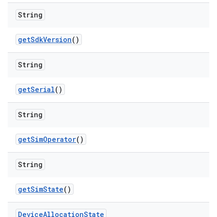
String
get
Sdk
Version
()
String
get
Serial
()
String
get
Sim
Operator
()
String
get
Sim
State
()
Device
Allocation
State