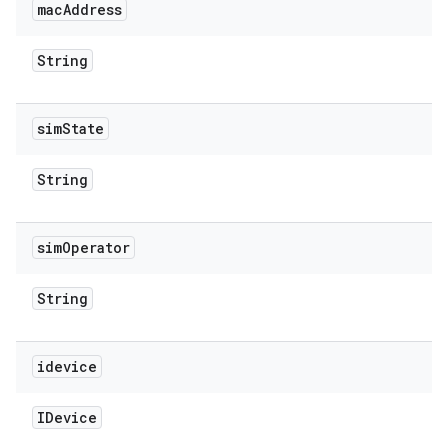
mac
Address
String
sim
State
String
sim
Operator
String
idevice
IDevice