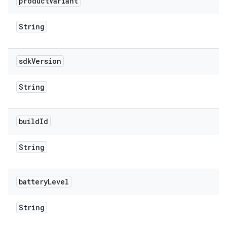
product
Variant
String
sdk
Version
String
build
Id
String
battery
Level
String