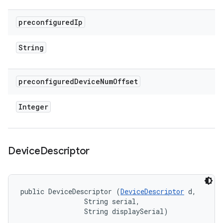
preconfigured
Ip
String
preconfigured
Device
Num
Offset
Integer
Device
Descriptor
public DeviceDescriptor (
DeviceDescriptor
 d, 

                String serial, 

                String displaySerial)