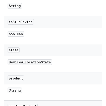
String
is
Stub
Device
boolean
state
Device
Allocation
State
product
String