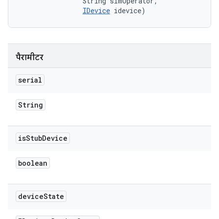
                String simOperator, 

IDevice
 idevice)
पैरामीटर
serial
String
is
Stub
Device
boolean
device
State