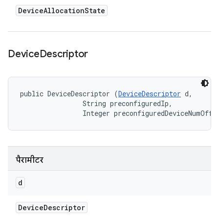
Device
Allocation
State
Device
Descriptor
public DeviceDescriptor (
DeviceDescriptor
 d, 

                String preconfiguredIp, 

                Integer preconfiguredDeviceNumOffs
पैरामीटर
d
Device
Descriptor