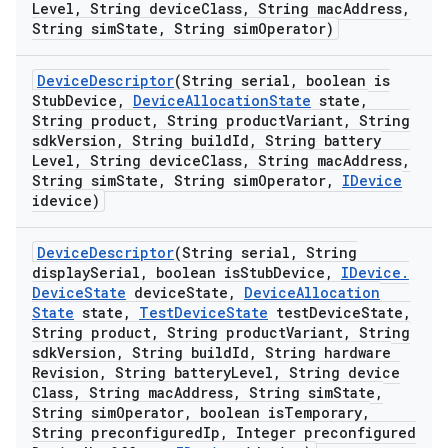
Level
,
String device
Class
,
String mac
Address
,
String sim
State
,
String sim
Operator)
Device
Descriptor
(String serial
,
boolean is
Stub
Device
,
Device
Allocation
State
state
,
String product
,
String product
Variant
,
String
sdk
Version
,
String build
Id
,
String battery
Level
,
String device
Class
,
String mac
Address
,
String sim
State
,
String sim
Operator
,
IDevice
idevice)
Device
Descriptor
(String serial
,
String
display
Serial
,
boolean is
Stub
Device
,
IDevice
.
Device
State
device
State
,
Device
Allocation
State
state
,
Test
Device
State
test
Device
State
,
String product
,
String product
Variant
,
String
sdk
Version
,
String build
Id
,
String hardware
Revision
,
String battery
Level
,
String device
Class
,
String mac
Address
,
String sim
State
,
String sim
Operator
,
boolean is
Temporary
,
String preconfigured
Ip
,
Integer preconfigured