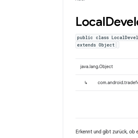
Local
Devel
public class LocalDeve
extends Object
java.lang.Object
↳
com.android.trade
Erkennt und gibt zurück, ob 