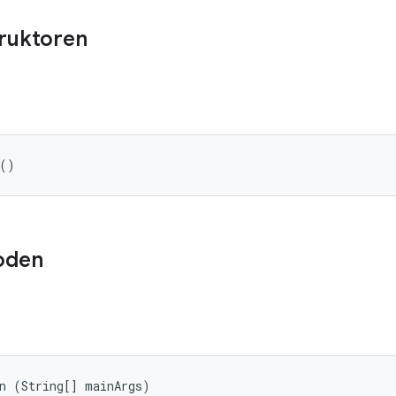
truktoren
 ()
oden
in (String[] mainArgs)