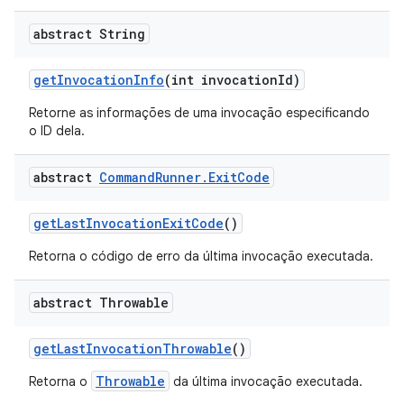
abstract String
get
Invocation
Info
(int invocation
Id)
Retorne as informações de uma invocação especificando
o ID dela.
abstract
Command
Runner
.
Exit
Code
get
Last
Invocation
Exit
Code
()
Retorna o código de erro da última invocação executada.
abstract Throwable
get
Last
Invocation
Throwable
()
Throwable
Retorna o
da última invocação executada.