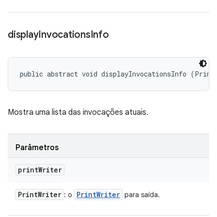
display
Invocations
Info
public abstract void displayInvocationsInfo (Print
Mostra uma lista das invocações atuais.
Parâmetros
print
Writer
Print
Writer
Print
Writer
: o
para saída.