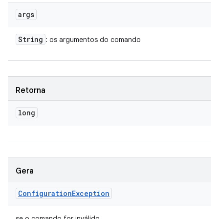
args
String
: os argumentos do comando
Retorna
long
Gera
Configuration
Exception
se o comando for inválido