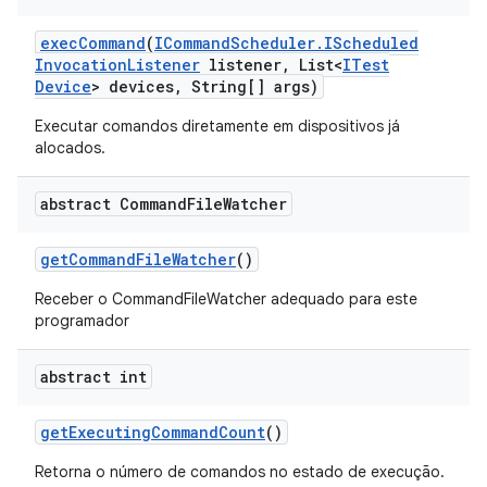
exec
Command
(
ICommand
Scheduler
.
IScheduled
Invocation
Listener
listener
,
List<
ITest
Device
> devices
,
String[] args)
Executar comandos diretamente em dispositivos já
alocados.
abstract Command
File
Watcher
get
Command
File
Watcher
()
Receber o CommandFileWatcher adequado para este
programador
abstract int
get
Executing
Command
Count
()
Retorna o número de comandos no estado de execução.