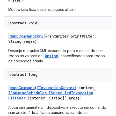
Writer)
Mostra uma lista das invocações atuais.
abstract void
dump
Commands
Xml
(Print
Writer print
Writer
,
String regex)
Despeje o arquivo XML expandido para o comando com
Option
todos os valores de
especificados para todos
os comandos atuais.
abstract long
exec
Command
(
IInvocation
Context
context
,
ICommand
Scheduler
.
IScheduled
Invocation
Listener
listener
,
String[] args)
Aloca diretamente um dispositivo e executa um comando
sem adicioná-lo à fila de comandos usando um