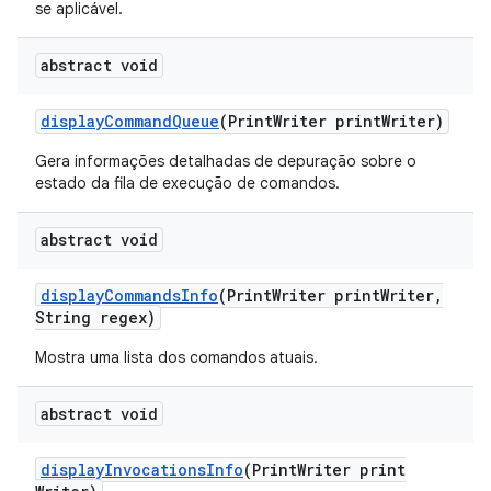
se aplicável.
abstract void
display
Command
Queue
(Print
Writer print
Writer)
Gera informações detalhadas de depuração sobre o
estado da fila de execução de comandos.
abstract void
display
Commands
Info
(Print
Writer print
Writer
,
String regex)
Mostra uma lista dos comandos atuais.
abstract void
display
Invocations
Info
(Print
Writer print