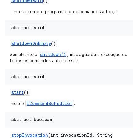
shutdown
Hard
()
Tente encerrar o programador de comandos à força.
abstract void
shutdown
On
Empty
()
shutdown()
Semelhante a
, mas aguarda a execução de
todos os comandos antes de sair.
abstract void
start
()
ICommandScheduler
Inicie o
.
abstract boolean
stop
Invocation
(int invocation
Id
,
String