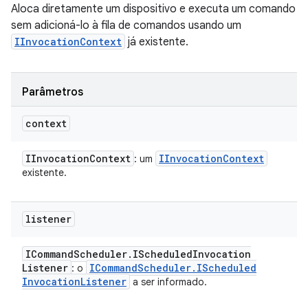
Aloca diretamente um dispositivo e executa um comando
sem adicioná-lo à fila de comandos usando um
IInvocationContext
já existente.
Parâmetros
context
IInvocation
Context
IInvocation
Context
: um
existente.
listener
ICommand
Scheduler
.
IScheduled
Invocation
Listener
ICommand
Scheduler
.
IScheduled
: o
Invocation
Listener
a ser informado.