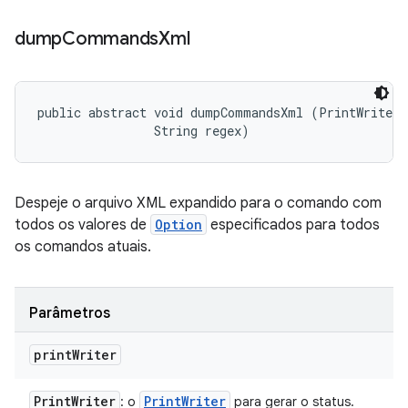
dump
Commands
Xml
public abstract void dumpCommandsXml (PrintWriter p
                String regex)
Despeje o arquivo XML expandido para o comando com
todos os valores de
Option
especificados para todos
os comandos atuais.
Parâmetros
print
Writer
Print
Writer
Print
Writer
: o
para gerar o status.