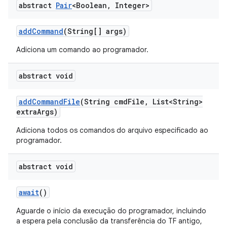
abstract
Pair
<Boolean
,
Integer>
add
Command
(String[] args)
Adiciona um comando ao programador.
abstract void
add
Command
File
(String cmd
File
,
List<String>
extra
Args)
Adiciona todos os comandos do arquivo especificado ao
programador.
abstract void
await
()
Aguarde o início da execução do programador, incluindo
a espera pela conclusão da transferência do TF antigo,