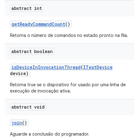
abstract int
get
Ready
Command
Count
()
Retorna o número de comandos no estado pronto na fila.
abstract boolean
is
Device
In
Invocation
Thread
(
ITest
Device
device)
Retorna true se o dispositivo for usado por uma linha de
execução de invocação ativa.
abstract void
join
()
Aguarde a conclusão do programador.