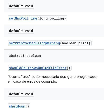
default void
set
Max
Poll
Time
(long polling)
default void
set
Print
Scheduling
Warning
(boolean print)
abstract boolean
should
Shutdown
On
Cmdfile
Error
()
Retorna "true" se for necessário desligar o programador
em caso de erros de comando.
default void
shutdown
()