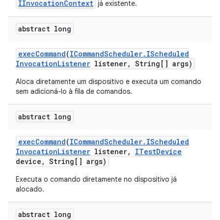
IInvocationContext
já existente.
abstract long
exec
Command
(
ICommand
Scheduler
.
IScheduled
Invocation
Listener
listener
,
String[] args)
Aloca diretamente um dispositivo e executa um comando
sem adicioná-lo à fila de comandos.
abstract long
exec
Command
(
ICommand
Scheduler
.
IScheduled
Invocation
Listener
listener
,
ITest
Device
device
,
String[] args)
Executa o comando diretamente no dispositivo já
alocado.
abstract long