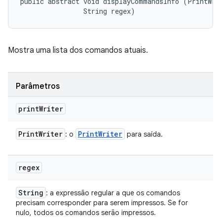
public abstract void displayCommandsInfo (PrintWrit
                String regex)
Mostra uma lista dos comandos atuais.
Parâmetros
print
Writer
Print
Writer
Print
Writer
: o
para saída.
regex
String
: a expressão regular a que os comandos
precisam corresponder para serem impressos. Se for
nulo, todos os comandos serão impressos.