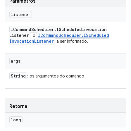
Parâmetros
listener
ICommand
Scheduler
.
IScheduled
Invocation
Listener
ICommand
Scheduler
.
IScheduled
: o
Invocation
Listener
a ser informado.
args
String
: os argumentos do comando
Retorna
long