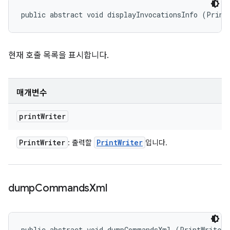
public abstract void displayInvocationsInfo (Print
현재 호출 목록을 표시합니다.
매개변수
print
Writer
Print
Writer
Print
Writer
: 출력할
입니다.
dump
Commands
Xml
public abstract void dumpCommandsXml (PrintWriter p