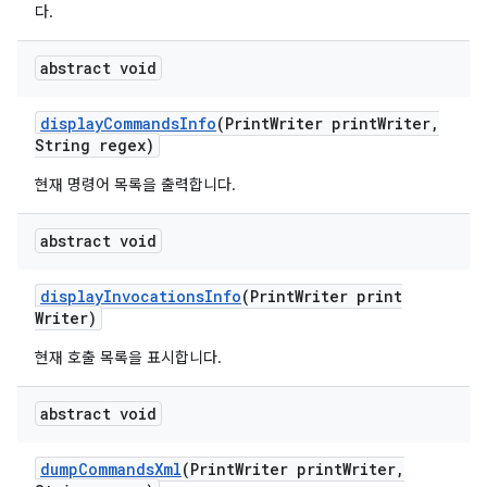
다.
abstract void
display
Commands
Info
(Print
Writer print
Writer
,
String regex)
현재 명령어 목록을 출력합니다.
abstract void
display
Invocations
Info
(Print
Writer print
Writer)
현재 호출 목록을 표시합니다.
abstract void
dump
Commands
Xml
(Print
Writer print
Writer
,