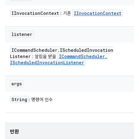
IInvocation
Context
IInvocation
Context
: 기존
listener
ICommand
Scheduler
.
IScheduled
Invocation
Listener
ICommand
Scheduler
.
: 알림을 받을
IScheduled
Invocation
Listener
args
String
: 명령어 인수
반환