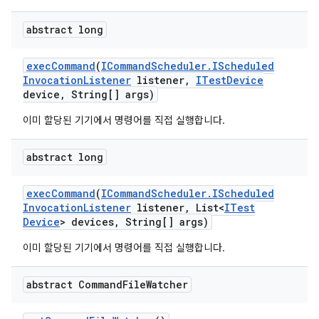
abstract long
exec
Command
(
ICommand
Scheduler
.
IScheduled
Invocation
Listener
listener
,
ITest
Device
device
,
String[] args)
이미 할당된 기기에서 명령어를 직접 실행합니다.
abstract long
exec
Command
(
ICommand
Scheduler
.
IScheduled
Invocation
Listener
listener
,
List<
ITest
Device
> devices
,
String[] args)
이미 할당된 기기에서 명령어를 직접 실행합니다.
abstract Command
File
Watcher