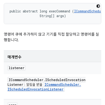
public abstract long execCommand (
ICommandSchedule
                String[] args)
명령어 큐에 추가하지 않고 기기를 직접 할당하고 명령어를 실
행합니다.
매개변수
listener
ICommand
Scheduler
.
IScheduled
Invocation
Listener
ICommand
Scheduler
.
: 알림을 받을
IScheduled
Invocation
Listener