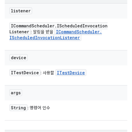
listener
ICommand
Scheduler
.
IScheduled
Invocation
Listener
ICommand
Scheduler
.
: 알림을 받을
IScheduled
Invocation
Listener
device
ITest
Device
ITest
Device
: 사용할
args
String
: 명령어 인수