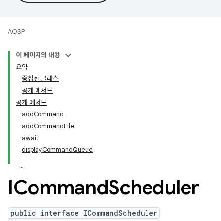
AOSP
이 페이지의 내용
요약
중첩된 클래스
공개 메서드
공개 메서드
addCommand
addCommandFile
await
displayCommandQueue
ICommand
Scheduler
public interface ICommandScheduler