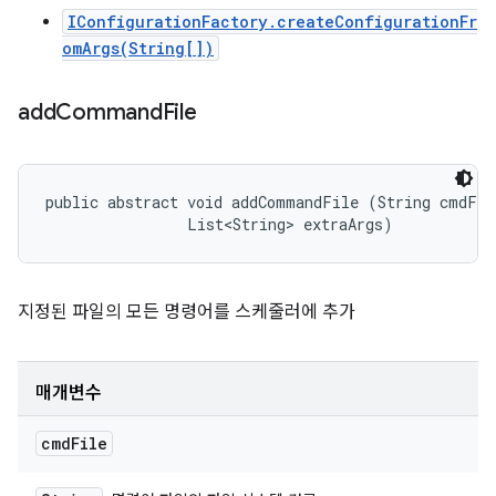
IConfigurationFactory.createConfigurationFr
omArgs(String[])
add
Command
File
public abstract void addCommandFile (String cmdFile
                List<String> extraArgs)
지정된 파일의 모든 명령어를 스케줄러에 추가
매개변수
cmd
File