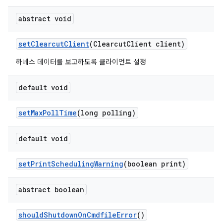
abstract void
set
Clearcut
Client
(Clearcut
Client client)
하네스 데이터를 보고하도록 클라이언트 설정
default void
set
Max
Poll
Time
(long polling)
default void
set
Print
Scheduling
Warning
(boolean print)
abstract boolean
should
Shutdown
On
Cmdfile
Error
()