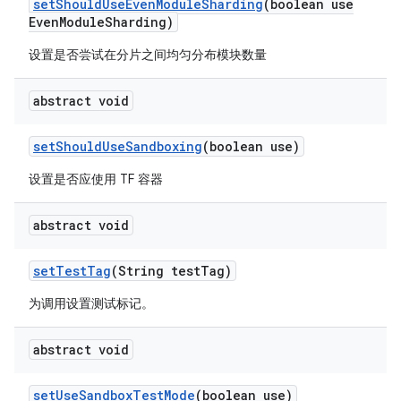
set
Should
Use
Even
Module
Sharding
(boolean use
Even
Module
Sharding)
设置是否尝试在分片之间均匀分布模块数量
abstract void
set
Should
Use
Sandboxing
(boolean use)
设置是否应使用 TF 容器
abstract void
set
Test
Tag
(String test
Tag)
为调用设置测试标记。
abstract void
set
Use
Sandbox
Test
Mode
(boolean use)