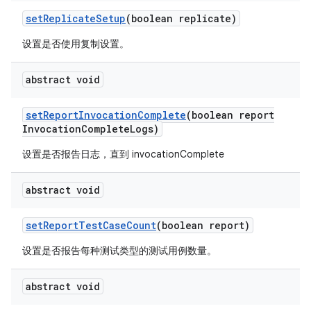
set
Replicate
Setup
(boolean replicate)
设置是否使用复制设置。
abstract void
set
Report
Invocation
Complete
(boolean report
Invocation
Complete
Logs)
设置是否报告日志，直到 invocationComplete
abstract void
set
Report
Test
Case
Count
(boolean report)
设置是否报告每种测试类型的测试用例数量。
abstract void