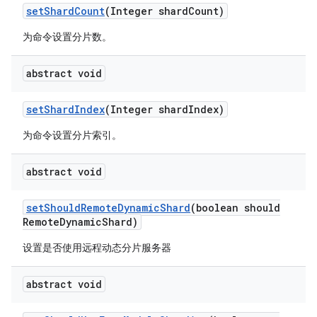
set
Shard
Count
(Integer shard
Count)
为命令设置分片数。
abstract void
set
Shard
Index
(Integer shard
Index)
为命令设置分片索引。
abstract void
set
Should
Remote
Dynamic
Shard
(boolean should
Remote
Dynamic
Shard)
设置是否使用远程动态分片服务器
abstract void