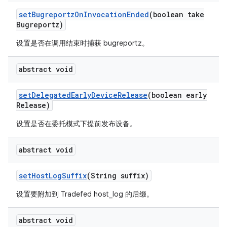
set
Bugreportz
On
Invocation
Ended
(boolean take
Bugreportz)
设置是否在调用结束时捕获 bugreportz。
abstract void
set
Delegated
Early
Device
Release
(boolean early
Release)
设置是否在委托模式下提前发布设备。
abstract void
set
Host
Log
Suffix
(String suffix)
设置要附加到 Tradefed host_log 的后缀。
abstract void