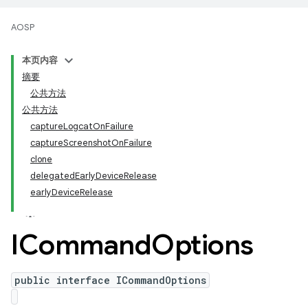
AOSP
本页内容
摘要
公共方法
公共方法
captureLogcatOnFailure
captureScreenshotOnFailure
clone
delegatedEarlyDeviceRelease
earlyDeviceRelease
ICommand
Options
public interface ICommandOptions