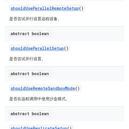
should
Use
Parallel
Remote
Setup
()
是否尝试并行设置远程设备。
abstract boolean
should
Use
Parallel
Setup
()
是否尝试并行设置。
abstract boolean
should
Use
Remote
Sandbox
Mode
()
是否在远程调用中使用沙盒模式。
abstract boolean
should
Use
Replicate
Setup
()