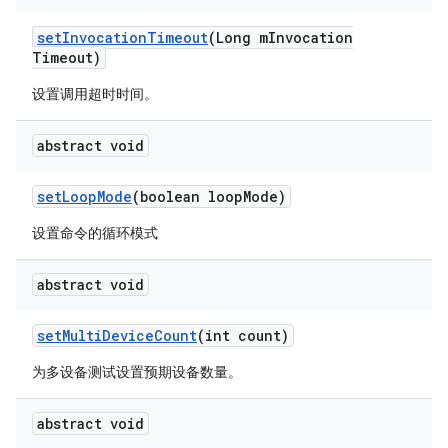
set
Invocation
Timeout
(Long m
Invocation
Timeout)
设置调用超时时间。
abstract void
set
Loop
Mode
(boolean loop
Mode)
设置命令的循环模式
abstract void
set
Multi
Device
Count
(int count)
为多设备测试设置预期设备数量。
abstract void