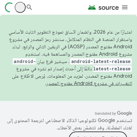
اعتبارًا من عام 2026، ولضمان اتّساق نموذج التطوير الثابت الأساسي
واستقرار المنصة في النظام المتكامل، سننشر رمز المصدر في مشروع
Android مفتوح المصدر (AOSP) في الربعَين الثاني والرابع. لبناء
مشروع Android مفتوح المصدر والمساهمة فيه، استخدِم
android-latest-release
. سيشير فرع بيان
android-
latest-release
دائمًا إلى أحدث إصدار تم نشره في مشروع
Android مفتوح المصدر. لمزيد من المعلومات، يُرجى الاطّلاع على
التغييرات في مشروع Android مفتوح المصدر
.
تستخدم Google تكنولوجيا الذكاء الاصطناعي لترجمة المحتوى إلى
لغتك المفضّلة، وقد تتضمّن بعض الأخطاء.