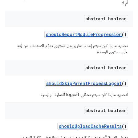
أم لا.
abstract boolean
should
Report
Module
Progression
()
تحديد ما إذا كان سيتم إعداد تقارير عن مستوى تقدّم الاستدعاء عن بُعد
على مستوى الوحدة
abstract boolean
should
Skip
Parent
Process
Logcat
()
لتحديد ما إذا كان سيتم تخطّي logcat للعملية الرئيسية.
abstract boolean
should
Upload
Cache
Results
()
تعرِض القيمة "صحيح" إذا كان يجب تسجيل النتائج في ذاكرة التخزين