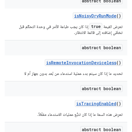
abstract boolean
is
Noisy
Dry
Run
Mode
()
true
تعرض القيمة
إذا كان يجب طباعة الأمر في وحدة التحكّم قبل
تخطّي
إضافته إلى قائمة الانتظار.
abstract boolean
is
Remote
Invocation
Deviceless
()
تحديد ما إذا كان سيتم بدء عملية استدعاء عن بُعد بدون جهاز أم لا
abstract boolean
is
Tracing
Enabled
()
تعرِض هذه السمة ما إذا كان تتبُّع عمليات الاستدعاء مفعَّلاً.
abstract boolean