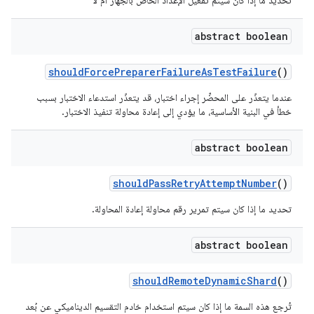
تحديد ما إذا كان سيتم تفعيل الإعداد الخاص بالجهاز أم لا
abstract boolean
should
Force
Preparer
Failure
As
Test
Failure
()
عندما يتعذّر على المحضِّر إجراء اختبار، قد يتعذّر استدعاء الاختبار بسبب
خطأ في البنية الأساسية، ما يؤدي إلى إعادة محاولة تنفيذ الاختبار.
abstract boolean
should
Pass
Retry
Attempt
Number
()
تحديد ما إذا كان سيتم تمرير رقم محاولة إعادة المحاولة.
abstract boolean
should
Remote
Dynamic
Shard
()
تُرجع هذه السمة ما إذا كان سيتم استخدام خادم التقسيم الديناميكي عن بُعد