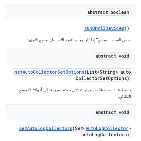
abstract boolean
run
On
All
Devices
()
عرض القيمة "صحيح" إذا كان يجب تنفيذ الأمر على جميع الأجهزة
abstract void
set
Auto
Collector
Set
Options
(List<String> auto
Collector
Set
Options)
تضبط هذه السمة قائمة الخيارات التي سيتم تمريرها إلى أدوات التجميع
التلقائي.
abstract void
set
Auto
Log
Collectors
(Set<
Auto
Log
Collector
>
auto
Log
Collectors)