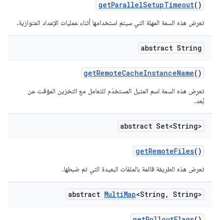
get
Parallel
Setup
Timeout
()
تعرض هذه السمة المهلة التي سيتم استخدامها أثناء عمليات الإعداد المتوازية.
abstract String
get
Remote
Cache
Instance
Name
()
تعرِض هذه السمة اسم المثيل المستخدَم للتعامل مع التخزين المؤقت عن
بُعد.
abstract Set<String>
get
Remote
Files
()
تعرض هذه الطريقة قائمة بالملفات البعيدة التي تم ضبطها.
abstract
Multi
Map
<String
,
String>
get
Rollout
Flags
()