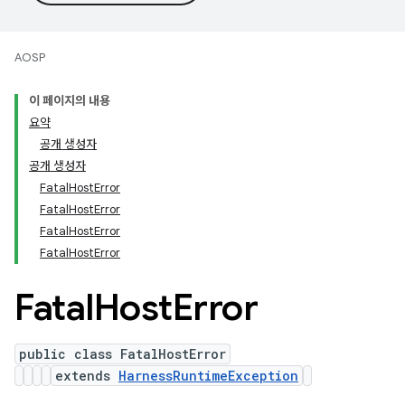
AOSP
이 페이지의 내용
요약
공개 생성자
공개 생성자
FatalHostError
FatalHostError
FatalHostError
FatalHostError
Fatal
Host
Error
public class FatalHostError
extends
HarnessRuntimeException