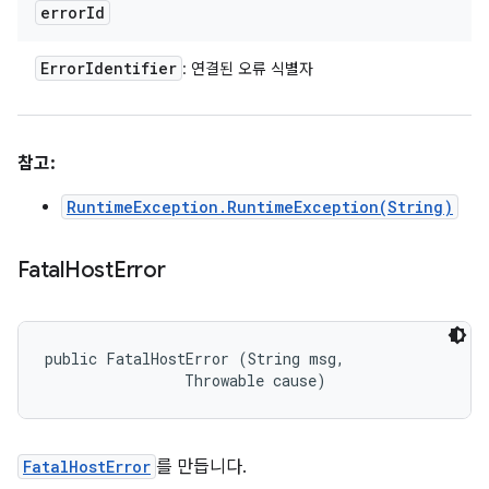
error
Id
Error
Identifier
: 연결된 오류 식별자
참고:
RuntimeException.RuntimeException(String)
Fatal
Host
Error
public FatalHostError (String msg, 

                Throwable cause)
FatalHostError
를 만듭니다.