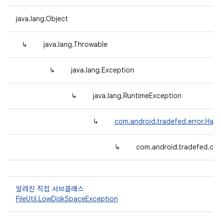
java.lang.Object
↳
java.lang.Throwable
↳
java.lang.Exception
↳
java.lang.RuntimeException
↳
com.android.tradefed.error.Har
↳
com.android.tradefed.co
알려진 직접 서브클래스
FileUtil.LowDiskSpaceException