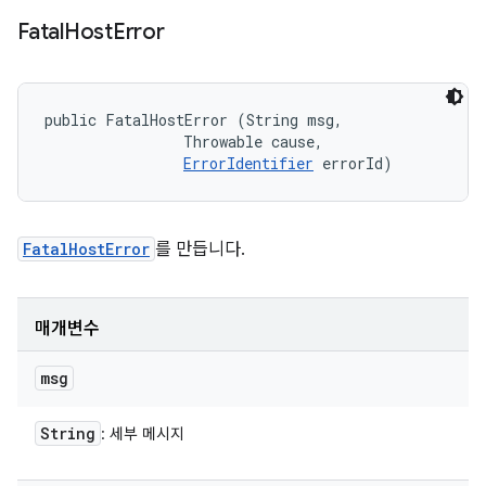
Fatal
Host
Error
public FatalHostError (String msg, 

                Throwable cause, 

ErrorIdentifier
 errorId)
FatalHostError
를 만듭니다.
매개변수
msg
String
: 세부 메시지