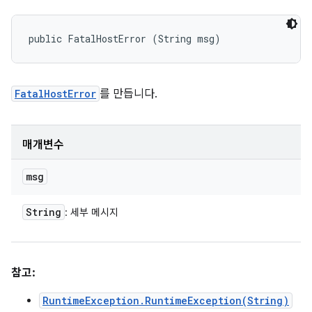
public FatalHostError (String msg)
FatalHostError
를 만듭니다.
매개변수
msg
String
: 세부 메시지
참고:
RuntimeException.RuntimeException(String)