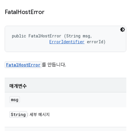
Fatal
Host
Error
public FatalHostError (String msg, 

ErrorIdentifier
 errorId)
FatalHostError
를 만듭니다.
매개변수
msg
String
: 세부 메시지