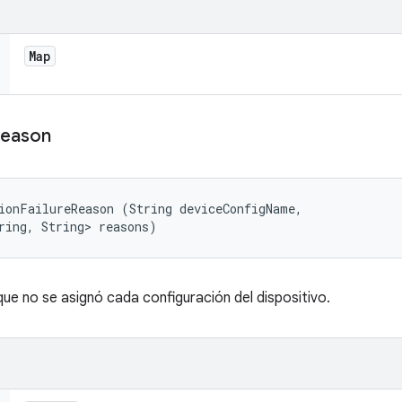
Map
eason
ionFailureReason (String deviceConfigName, 

ring, String> reasons)
ue no se asignó cada configuración del dispositivo.