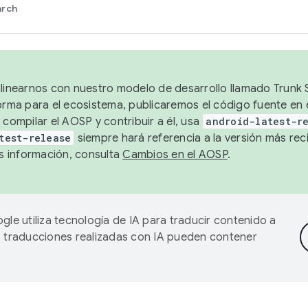
arch
alinearnos con nuestro modelo de desarrollo llamado Trunk S
forma para el ecosistema, publicaremos el código fuente en
 compilar el AOSP y contribuir a él, usa
android-latest-r
test-release
siempre hará referencia a la versión más reci
 información, consulta
Cambios en el AOSP
.
gle utiliza tecnología de IA para traducir contenido a
as traducciones realizadas con IA pueden contener