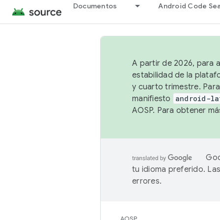
Documentos
Android Code Se
A partir de 2026, para 
estabilidad de la plata
y cuarto trimestre. Para
manifiesto
android-la
AOSP. Para obtener más
Goo
tu idioma preferido. L
errores.
AOSP