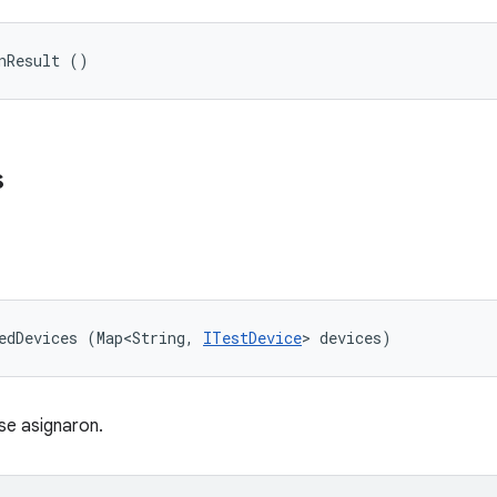
nResult ()
s
edDevices (Map<String, 
ITestDevice
> devices)
se asignaron.