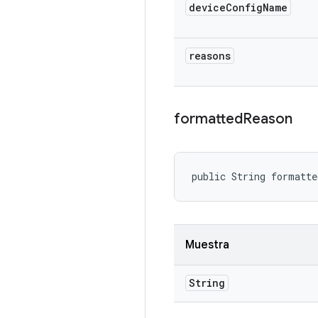
device
Config
Name
reasons
formatted
Reason
public String formatt
Muestra
String