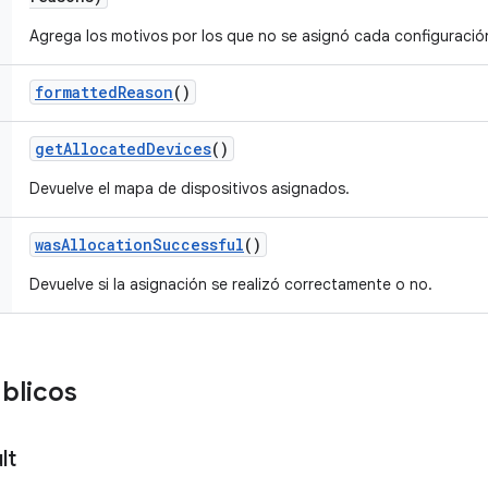
Agrega los motivos por los que no se asignó cada configuración
formatted
Reason
()
get
Allocated
Devices
()
Devuelve el mapa de dispositivos asignados.
was
Allocation
Successful
()
Devuelve si la asignación se realizó correctamente o no.
blicos
lt