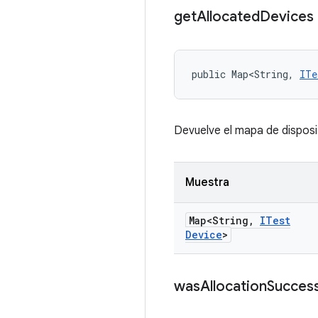
get
Allocated
Devices
public Map<String, 
ITe
Devuelve el mapa de disposi
Muestra
Map<String
,
ITest
Device
>
was
Allocation
Success