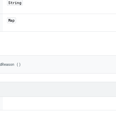
String
Map
edReason ()