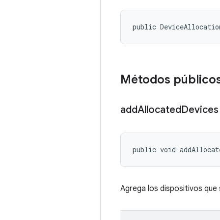
public DeviceAllocatio
Métodos público
add
Allocated
Devices
public void addAllocat
Agrega los dispositivos que 