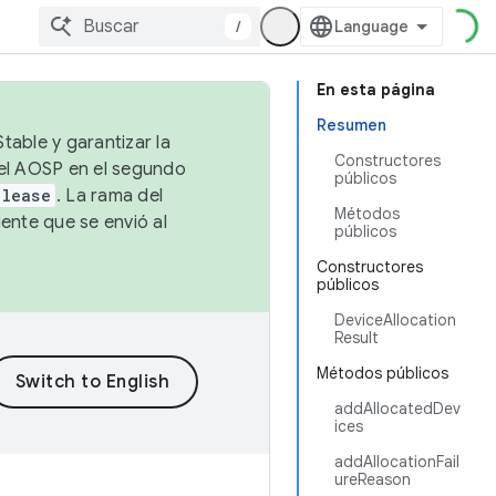
/
En esta página
Resumen
table y garantizar la
Constructores
 el AOSP en el segundo
públicos
elease
. La rama del
Métodos
ente que se envió al
públicos
Constructores
públicos
DeviceAllocation
Result
Métodos públicos
addAllocatedDev
ices
addAllocationFail
ureReason