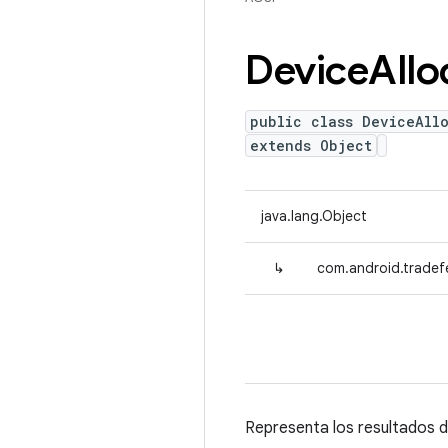
Device
Allo
public class DeviceAll
extends Object
java.lang.Object
↳
com.android.tradef
Representa los resultados d