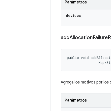
Parámetros
devices
add
Allocation
Failure
R
public void addAllocat
                Map<St
Agrega los motivos por los q
Parámetros