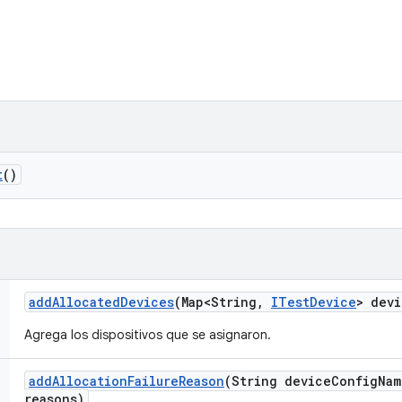
t
()
add
Allocated
Devices
(Map<String
,
ITest
Device
> devi
Agrega los dispositivos que se asignaron.
add
Allocation
Failure
Reason
(String device
Config
Nam
reasons)