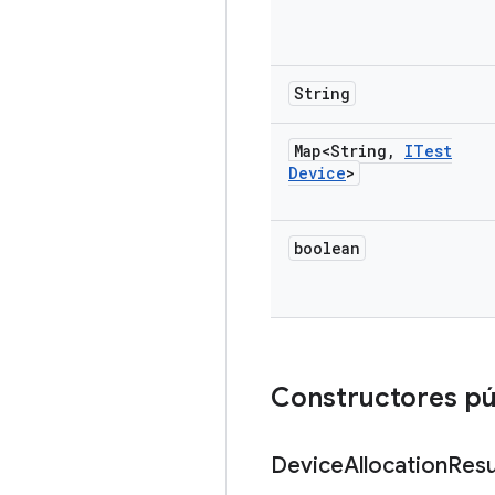
String
Map<String
,
ITest
Device
>
boolean
Constructores pú
Device
Allocation
Resu