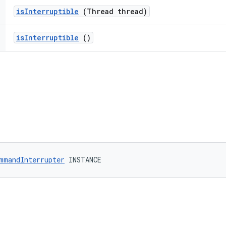
is
Interruptible
(Thread thread)
is
Interruptible
()
mmandInterrupter
 INSTANCE