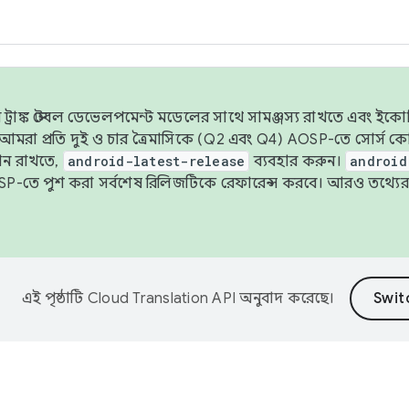
াঙ্ক স্টেবল ডেভেলপমেন্ট মডেলের সাথে সামঞ্জস্য রাখতে এবং ইকোসিস্ট
ে, আমরা প্রতি দুই ও চার ত্রৈমাসিকে (Q2 এবং Q4) AOSP-তে সোর্স
ান রাখতে,
android-latest-release
ব্যবহার করুন।
android
বদা AOSP-তে পুশ করা সর্বশেষ রিলিজটিকে রেফারেন্স করবে। আরও তথ্যের
এই পৃষ্ঠাটি
Cloud Translation API
অনুবাদ করেছে।