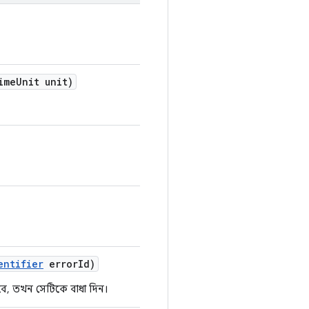
ime
Unit unit)
entifier
error
Id)
ঠবে, তখন সেটিকে বাধা দিন।