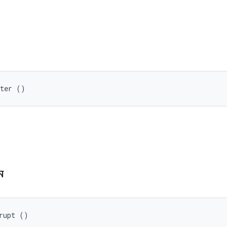
pter ()
িন
rupt ()