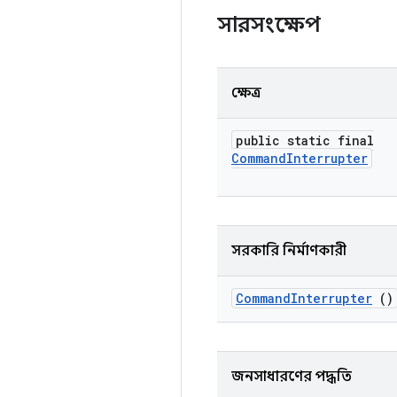
সারসংক্ষেপ
ক্ষেত্র
public static final
Command
Interrupter
সরকারি নির্মাণকারী
Command
Interrupter
()
জনসাধারণের পদ্ধতি