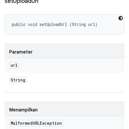
set
Upload
Url
public void setUploadUrl (String url)
Parameter
url
String
Menampilkan
Malformed
URLException