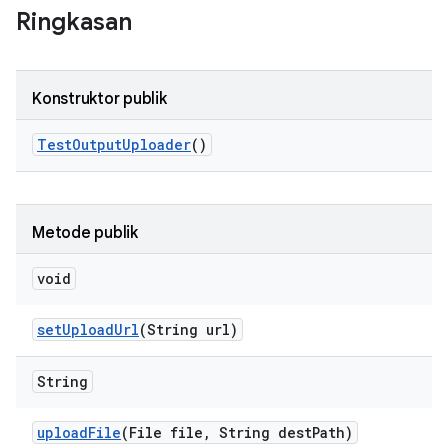
Ringkasan
Konstruktor publik
Test
Output
Uploader
()
Metode publik
void
set
Upload
Url
(String url)
String
upload
File
(File file
,
String dest
Path)