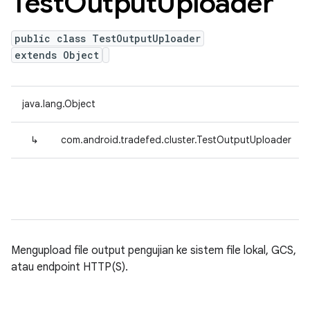
Test
Output
Uploader
public class TestOutputUploader
extends Object
java.lang.Object
↳
com.android.tradefed.cluster.TestOutputUploader
Mengupload file output pengujian ke sistem file lokal, GCS,
atau endpoint HTTP(S).