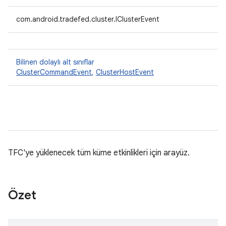
com.android.tradefed.cluster.IClusterEvent
Bilinen dolaylı alt sınıflar
ClusterCommandEvent
,
ClusterHostEvent
TFC'ye yüklenecek tüm küme etkinlikleri için arayüz.
Özet