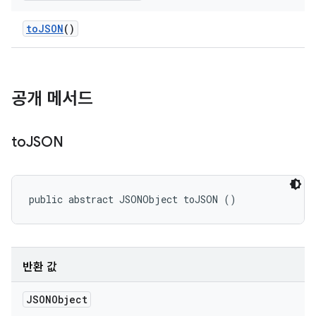
to
JSON
()
공개 메서드
to
JSON
public abstract JSONObject toJSON ()
반환 값
JSONObject