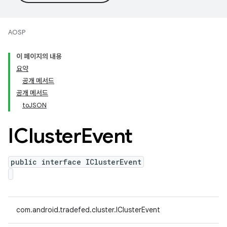
AOSP
이 페이지의 내용
요약
공개 메서드
공개 메서드
toJSON
ICluster
Event
public interface IClusterEvent
com.android.tradefed.cluster.IClusterEvent