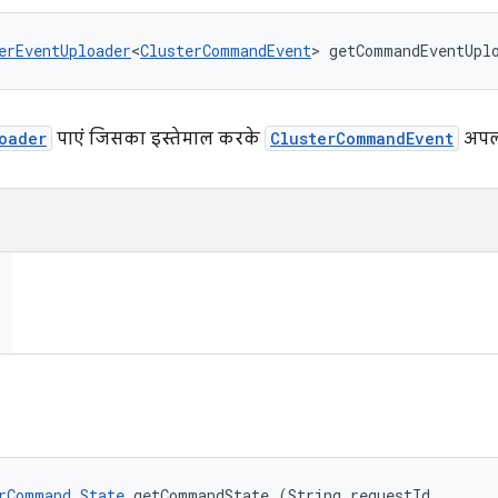
erEventUploader
<
ClusterCommandEvent
> getCommandEventUpl
oader
पाएं जिसका इस्तेमाल करके
ClusterCommandEvent
अपलो
rCommand.State
 getCommandState (String requestId, 
