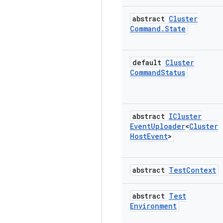
abstract
Cluster
Command
.
State
default
Cluster
Command
Status
abstract
ICluster
Event
Uploader
<
Cluster
Host
Event
>
abstract
Test
Context
abstract
Test
Environment