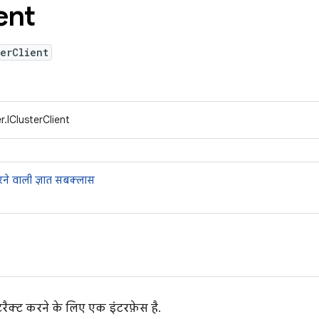
ent
erClient
.IClusterClient
ने वाली ज्ञात सबक्लास
रैक्ट करने के लिए एक इंटरफ़ेस है.