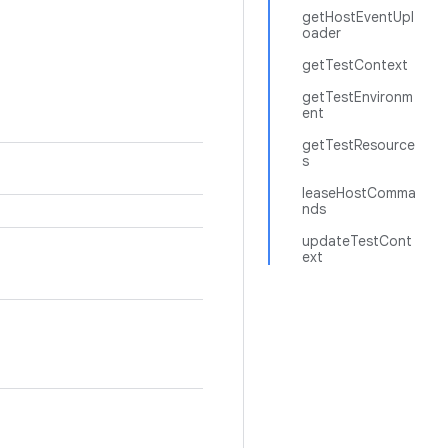
getHostEventUpl
oader
getTestContext
getTestEnvironm
ent
getTestResource
s
leaseHostComma
nds
updateTestCont
ext