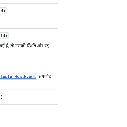
Id)
d
Id)
ई है, तो उसकी स्थिति और रद्द
ClusterHostEvent
अपलोड
d)