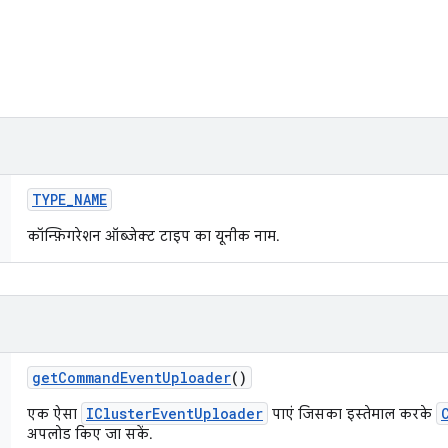
TYPE
_
NAME
कॉन्फ़िगरेशन ऑब्जेक्ट टाइप का यूनीक नाम.
get
Command
Event
Uploader
()
IClusterEventUploader
एक ऐसा
पाएं जिसका इस्तेमाल करके
अपलोड किए जा सकें.