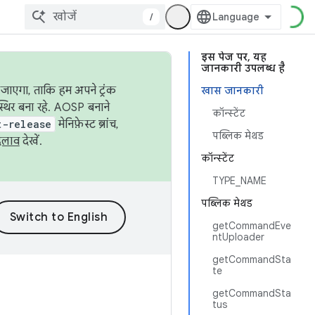
/
इस पेज पर, यह
जानकारी उपलब्ध है
जाएगा, ताकि हम अपने ट्रंक
खास जानकारी
स्थिर बना रहे. AOSP बनाने
कॉन्स्टेंट
t-release
मेनिफ़ेस्ट ब्रांच,
पब्लिक मेथड
दलाव
देखें.
कॉन्स्टेंट
TYPE_NAME
पब्लिक मेथड
getCommandEve
ntUploader
getCommandSta
te
getCommandSta
tus