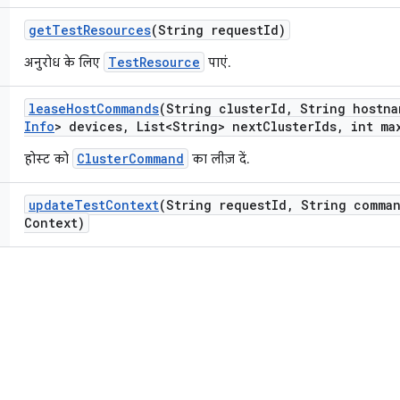
get
Test
Resources
(String request
Id)
TestResource
अनुरोध के लिए
पाएं.
lease
Host
Commands
(String cluster
Id
,
String hostna
Info
> devices
,
List<String> next
Cluster
Ids
,
int ma
ClusterCommand
होस्ट को
का लीज़ दें.
update
Test
Context
(String request
Id
,
String comma
Context)