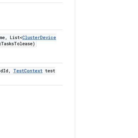
me
,
List<
Cluster
Device
x
Tasks
Tolease)
nd
Id
,
Test
Context
test