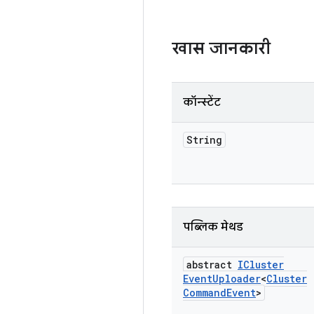
खास जानकारी
कॉन्स्टेंट
String
पब्लिक मेथड
abstract
ICluster
Event
Uploader
<
Cluster
Command
Event
>