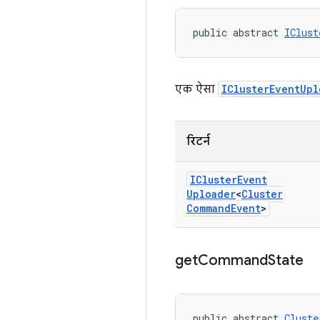
public abstract 
IClust
एक ऐसा
IClusterEventUpl
रिटर्न
ICluster
Event
Uploader
<
Cluster
Command
Event
>
get
Command
State
public abstract 
Cluste