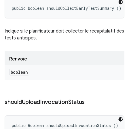
public boolean shouldCollectEarlyTestSummary ()
Indique si le planificateur doit collecter le récapitulatif des
tests anticipés.
Renvoie
boolean
should
Upload
Invocation
Status
public Boolean shouldUploadInvocationStatus ()