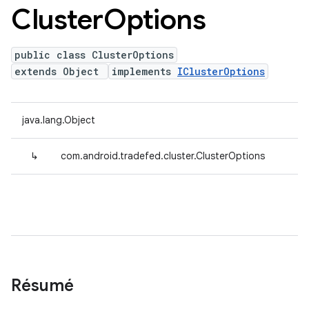
Cluster
Options
public class ClusterOptions
extends Object
implements
IClusterOptions
java.lang.Object
↳
com.android.tradefed.cluster.ClusterOptions
Résumé