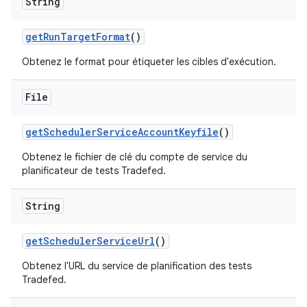
String
get
Run
Target
Format
()
Obtenez le format pour étiqueter les cibles d'exécution.
File
get
Scheduler
Service
Account
Keyfile
()
Obtenez le fichier de clé du compte de service du
planificateur de tests Tradefed.
String
get
Scheduler
Service
Url
()
Obtenez l'URL du service de planification des tests
Tradefed.