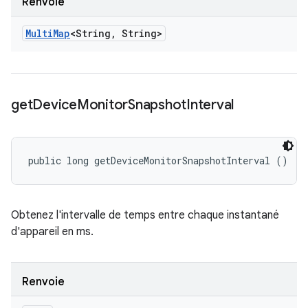
Renvoie
Multi
Map
<String
,
String>
get
Device
Monitor
Snapshot
Interval
public long getDeviceMonitorSnapshotInterval ()
Obtenez l'intervalle de temps entre chaque instantané
d'appareil en ms.
Renvoie