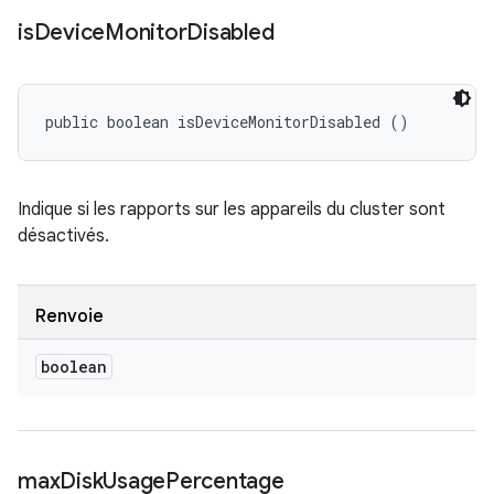
is
Device
Monitor
Disabled
public boolean isDeviceMonitorDisabled ()
Indique si les rapports sur les appareils du cluster sont
désactivés.
Renvoie
boolean
max
Disk
Usage
Percentage