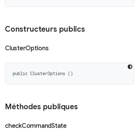
Constructeurs publics
Cluster
Options
public ClusterOptions ()
Méthodes publiques
check
Command
State