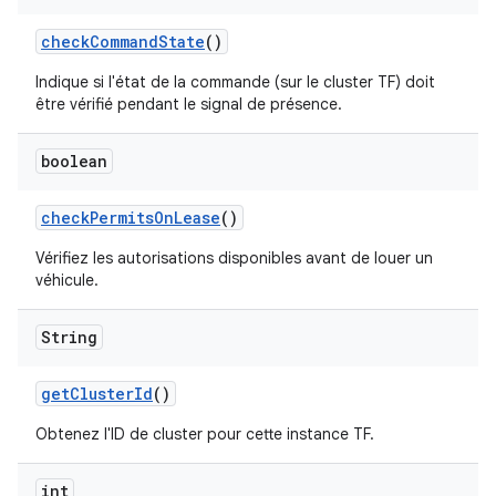
check
Command
State
()
Indique si l'état de la commande (sur le cluster TF) doit
être vérifié pendant le signal de présence.
boolean
check
Permits
On
Lease
()
Vérifiez les autorisations disponibles avant de louer un
véhicule.
String
get
Cluster
Id
()
Obtenez l'ID de cluster pour cette instance TF.
int