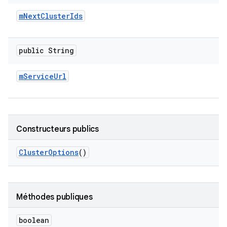
m
Next
Cluster
Ids
public String
m
Service
Url
Constructeurs publics
Cluster
Options
()
Méthodes publiques
boolean