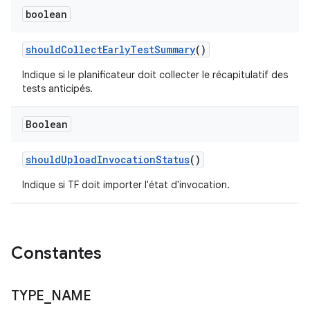
boolean
should
Collect
Early
Test
Summary
()
Indique si le planificateur doit collecter le récapitulatif des
tests anticipés.
Boolean
should
Upload
Invocation
Status
()
Indique si TF doit importer l'état d'invocation.
Constantes
TYPE
_
NAME