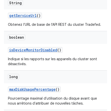
String
get
Service
Url
()
Obtenez l'URL de base de l'API REST du cluster Tradefed.
boolean
is
Device
Monitor
Disabled
()
Indique si les rapports sur les appareils du cluster sont
désactivés.
long
max
Disk
Usage
Percentage
()
Pourcentage maximal d'utilisation du disque avant que
nous arrêtions d'attribuer de nouvelles tâches.