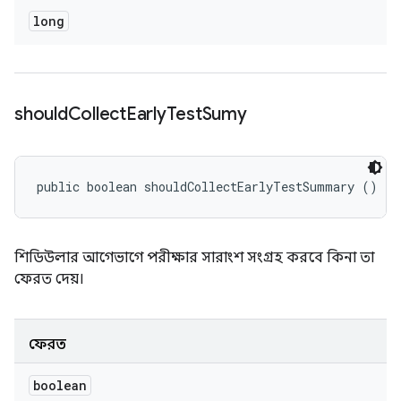
long
should
Collect
Early
Test
Sumy
public boolean shouldCollectEarlyTestSummary ()
শিডিউলার আগেভাগে পরীক্ষার সারাংশ সংগ্রহ করবে কিনা তা
ফেরত দেয়।
ফেরত
boolean