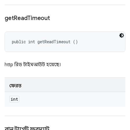
get
Read
Timeout
public int getReadTimeout ()
http রিড টাইমআউট হয়েছে।
ফেরত
int
রান টার্গেট ফরম্যাট