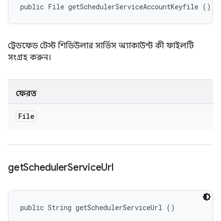
public File getSchedulerServiceAccountKeyfile ()
ট্রেডফেড টেস্ট শিডিউলার সার্ভিস অ্যাকাউন্ট কী ফাইলটি
সংগ্রহ করুন।
ফেরত
File
get
Scheduler
Service
Url
public String getSchedulerServiceUrl ()