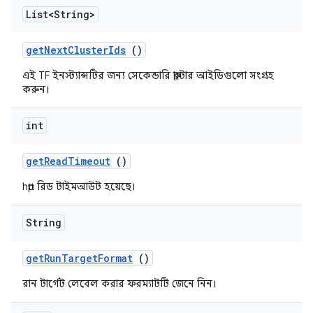
List<String>
get
Next
Cluster
Ids
()
এই TF ইনস্ট্যান্সটির জন্য সেকেন্ডারি ক্লাস্টার আইডিগুলো সংগ্রহ
করুন।
int
get
Read
Timeout
()
http রিড টাইমআউট হয়েছে।
String
get
Run
Target
Format
()
রান টার্গেট লেবেল করার ফরম্যাটটি জেনে নিন।