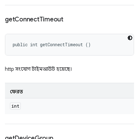
get
Connect
Timeout
public int getConnectTimeout ()
http সংযোগ টাইমআউট হয়েছে।
ফেরত
int
get
Device
Group