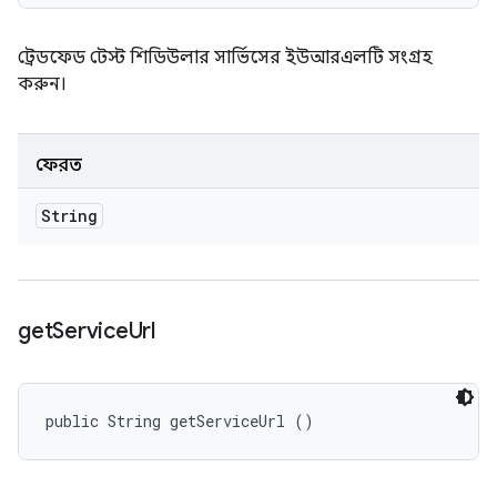
ট্রেডফেড টেস্ট শিডিউলার সার্ভিসের ইউআরএলটি সংগ্রহ
করুন।
ফেরত
String
get
Service
Url
public String getServiceUrl ()