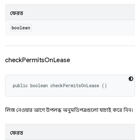
ফেরত
boolean
check
Permits
On
Lease
public boolean checkPermitsOnLease ()
লিজ নেওয়ার আগে উপলব্ধ অনুমতিপত্রগুলো যাচাই করে নিন।
ফেরত