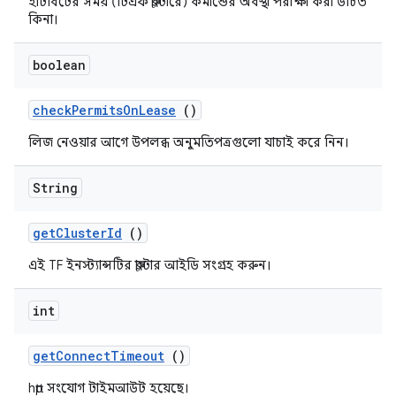
হার্টবিটের সময় (টিএফ ক্লাস্টারে) কমান্ডের অবস্থা পরীক্ষা করা উচিত
কিনা।
boolean
check
Permits
On
Lease
()
লিজ নেওয়ার আগে উপলব্ধ অনুমতিপত্রগুলো যাচাই করে নিন।
String
get
Cluster
Id
()
এই TF ইনস্ট্যান্সটির ক্লাস্টার আইডি সংগ্রহ করুন।
int
get
Connect
Timeout
()
http সংযোগ টাইমআউট হয়েছে।