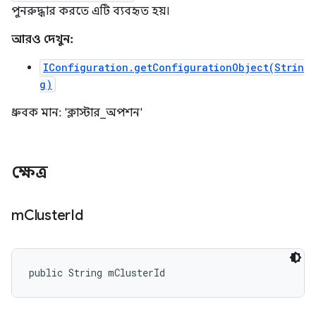
পুনরুদ্ধার করতে এটি ব্যবহৃত হয়।
আরও দেখুন:
IConfiguration.getConfigurationObject(Strin
g)
ধ্রুবক মান: 'ক্লাস্টার_অপশন'
ক্ষেত্র
m
Cluster
Id
public String mClusterId