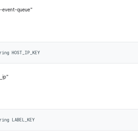
t-event-queue"
tring HOST_IP_KEY
_ip"
ring LABEL_KEY