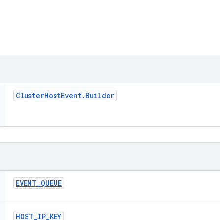
Cluster
Host
Event
.
Builder
EVENT
_
QUEUE
HOST
_
IP
_
KEY