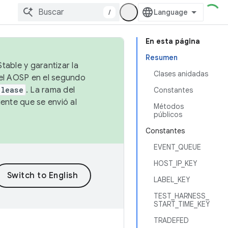
/
En esta página
Resumen
table y garantizar la
Clases anidadas
 el AOSP en el segundo
elease
. La rama del
Constantes
ente que se envió al
Métodos
públicos
Constantes
EVENT_QUEUE
HOST_IP_KEY
LABEL_KEY
TEST_HARNESS_
START_TIME_KEY
TRADEFED