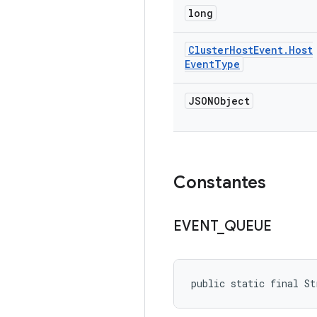
long
Cluster
Host
Event
.
Host
Event
Type
JSONObject
Constantes
EVENT
_
QUEUE
public static final St