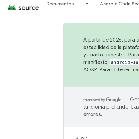
Documentos
Android Code Se
A partir de 2026, para 
estabilidad de la plata
y cuarto trimestre. Para
manifiesto
android-la
AOSP. Para obtener más
Goo
tu idioma preferido. L
errores.
AOSP