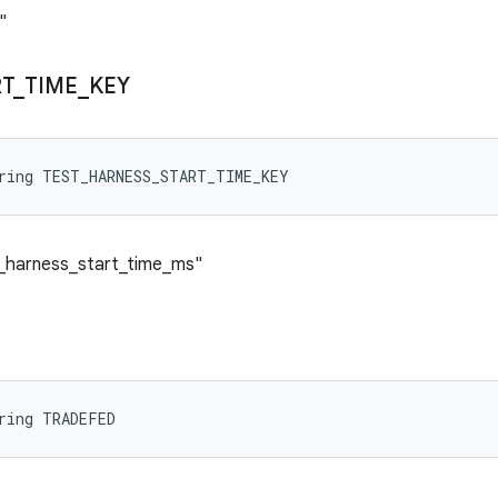
"
RT
_
TIME
_
KEY
tring TEST_HARNESS_START_TIME_KEY
st_harness_start_time_ms"
ring TRADEFED