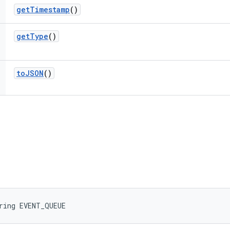
get
Timestamp
()
get
Type
()
to
JSON
()
ring EVENT_QUEUE