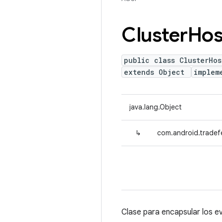
Cluster
Hos
public class ClusterHos
extends Object
implem
java.lang.Object
↳
com.android.tradef
Clase para encapsular los ev