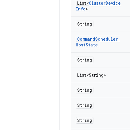
List<
Cluster
Device
Info
>
String
Command
Scheduler
.
Host
State
String
List<String>
String
String
String