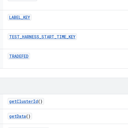
LABEL
_
KEY
TEST
_
HARNESS
_
START
_
TIME
_
KEY
TRADEFED
get
Cluster
Id
()
get
Data
()