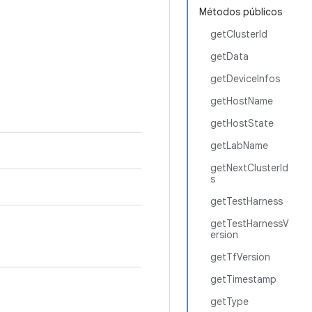
Métodos públicos
getClusterId
getData
getDeviceInfos
getHostName
getHostState
getLabName
getNextClusterId
s
getTestHarness
getTestHarnessV
ersion
getTfVersion
getTimestamp
getType