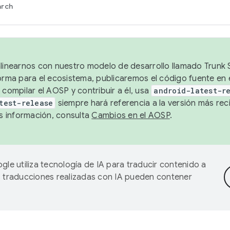
arch
alinearnos con nuestro modelo de desarrollo llamado Trunk S
forma para el ecosistema, publicaremos el código fuente en
 compilar el AOSP y contribuir a él, usa
android-latest-r
test-release
siempre hará referencia a la versión más reci
 información, consulta
Cambios en el AOSP
.
gle utiliza tecnología de IA para traducir contenido a
as traducciones realizadas con IA pueden contener