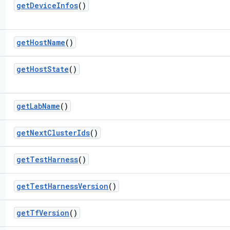
get
Device
Infos
()
get
Host
Name
()
get
Host
State
()
get
Lab
Name
()
get
Next
Cluster
Ids
()
get
Test
Harness
()
get
Test
Harness
Version
()
get
Tf
Version
()