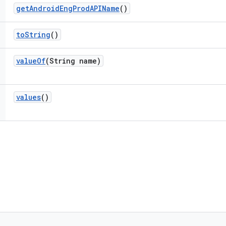
get
Android
Eng
Prod
APIName
()
to
String
()
value
Of
(String name)
values
()