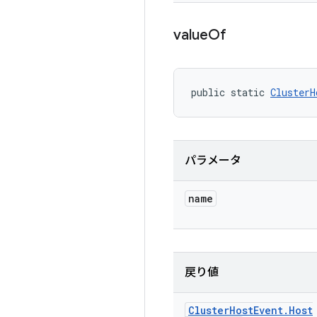
value
Of
public static 
ClusterH
パラメータ
name
戻り値
Cluster
Host
Event
.
Host