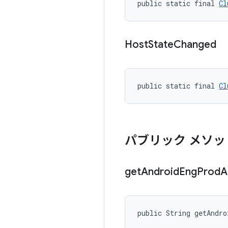
public static final 
Cl
Host
State
Changed
public static final 
Cl
パブリック メソッ
get
Android
Eng
Prod
A
public String getAndr