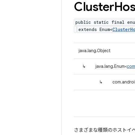
Cluster
Hos
public static final en
extends Enum<
ClusterH
java.lang.Object
↳
java.lang.Enum<
com
↳
com.androi
さまざまな種類のホストイ