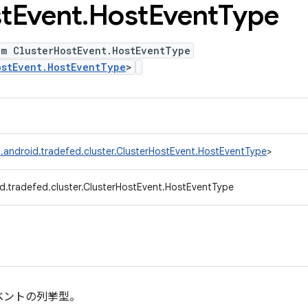
t
Event
.
Host
Event
Type
um ClusterHostEvent.HostEventType
ostEvent.HostEventType
>
.android.tradefed.cluster.ClusterHostEvent.HostEventType
>
d.tradefed.cluster.ClusterHostEvent.HostEventType
ベントの列挙型。