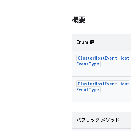
概要
Enum 値
Cluster
Host
Event
.
Host
Event
Type
Cluster
Host
Event
.
Host
Event
Type
パブリック メソッド