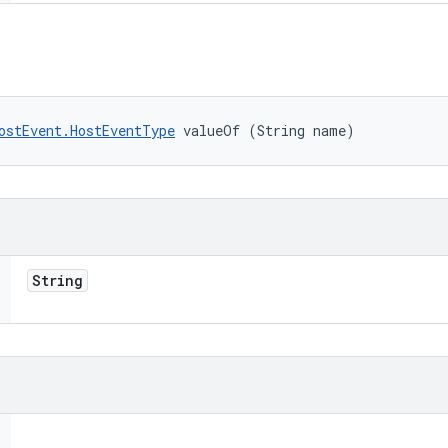
ostEvent.HostEventType
 valueOf (String name)
String