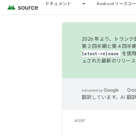
ドキュメント
Android ソース
2026 年より、トラ
第 2 四半期と第 4 四
latest-release
を使用
ュされた最新のリリース
Go
翻訳しています。AI 
AOSP