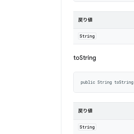
戻り値
String
to
String
public String toString
戻り値
String