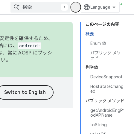
/
このページの内容
概要
の安定性を確保するため、
Enum 値
投稿には、
android-
、常に AOSP にプッシ
パブリック メソ
ッド
さい。
列挙値
DeviceSnapshot
HostStateChang
ed
パブリック メソッド
getAndroidEngPr
odAPIName
toString