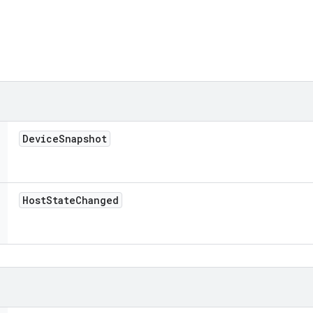
Device
Snapshot
Host
State
Changed