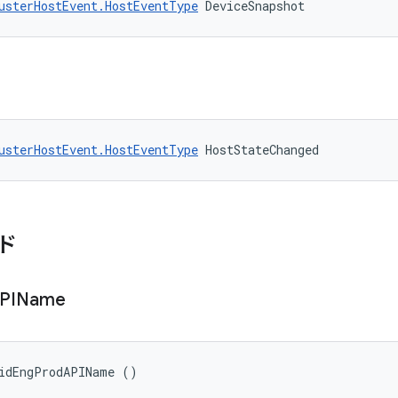
usterHostEvent.HostEventType
 DeviceSnapshot
usterHostEvent.HostEventType
 HostStateChanged
ド
PIName
oidEngProdAPIName ()