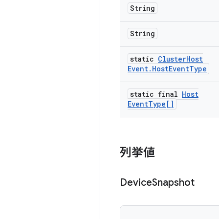
String
String
static
Cluster
Host
Event
.
Host
Event
Type
static final
Host
Event
Type[]
列挙値
Device
Snapshot