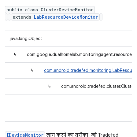
public class ClusterDeviceMonitor
extends
LabResourceDeviceMonitor
java.lang.Object
↳
com.google.dualhomelab.monitoringagent.resourcemo
↳
com.android.tradefed.monitoring.LabResourc
↳
com.android.tradefed.cluster.Cluste
IDeviceMonitor
लागू करने का तरीका, जो Tradefed