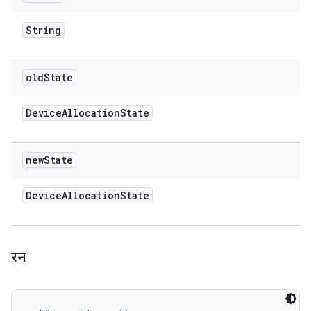
String
old
State
Device
Allocation
State
new
State
Device
Allocation
State
रन