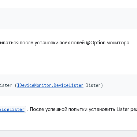
ываться после установки всех полей @Option монитора.
ister (
IDeviceMonitor.DeviceLister
 lister)
viceLister
. После успешной попытки установить Lister р
.