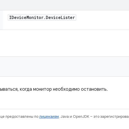
IDevice
Monitor
.
Device
Lister
ываться, когда монитор необходимо остановить.
нице предоставлены по
лицензиям
. Java и OpenJDK – это зарегистриров