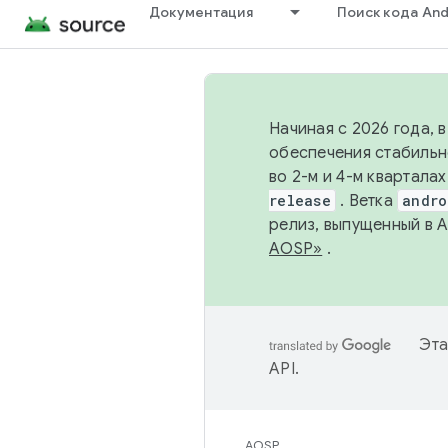
Документация
Поиск кода And
Начиная с 2026 года, 
обеспечения стабильн
во 2-м и 4-м квартала
release
. Ветка
andro
релиз, выпущенный в 
AOSP»
.
Эта
API
.
AOSP