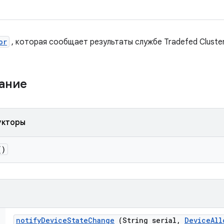
or
, которая сообщает результаты службе Tradefed Cluster
жание
укторы
)
notify
Device
State
Change
(String serial
,
Device
All