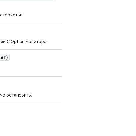
устройства.
лей @Option монитора.
er)
мо остановить.