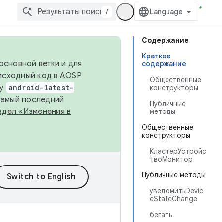
/
Содержание
Краткое
основной ветки и для
содержание
исходный код в AOSP
Общественные
ку
android-latest-
конструкторы
 самый последний
Публичные
здел «Изменения в
методы
Общественные
конструкторы
КластерУстройс
твоМонитор
Публичные методы
уведомитьDevic
eStateChange
бегать