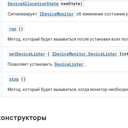
Device
Allocation
State
new
State)
IDeviceMonitor
Сигнализирует
об изменении состояния 
run
()
Метод, который будет вызываться после установки всех по
set
Device
Lister
(
IDevice
Monitor
.
Device
Lister
list
DeviceLister
Позволяет установить
.
stop
()
Метод, который будет вызываться, когда монитор необходи
конструкторы