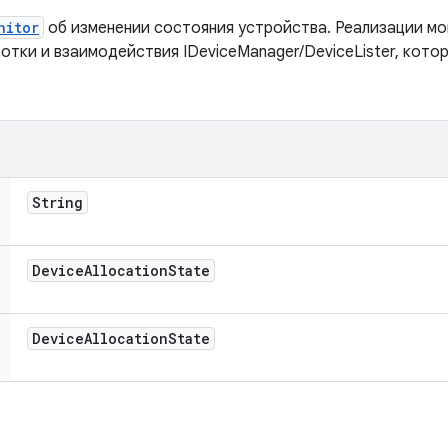
nitor
об изменении состояния устройства. Реализации м
отки и взаимодействия IDeviceManager/DeviceLister, кото
String
Device
Allocation
State
Device
Allocation
State