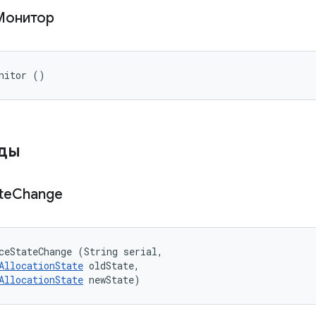
Монитор
nitor ()
оды
te
Change
ceStateChange (String serial, 

AllocationState
 oldState, 

AllocationState
 newState)