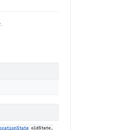
.
ocation
State
old
State
,