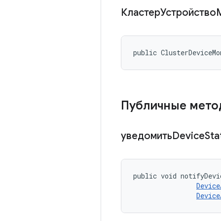
КластерУстройство
public ClusterDeviceMo
Публичные мет
уведомитьDevice
Sta
public void notifyDevi
Device
Device