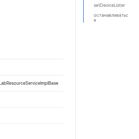
setDeviceLister
останавливатьс
я
LabResourceServiceImplBase