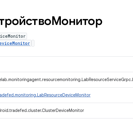
стройствоМонитор
iceMonitor
eviceMonitor
lab.monitoringagent.resourcemonitoring.LabResourceServiceGrpc.
radefed.monitoring.LabResourceDeviceMonitor
roid.tradefed.cluster.ClusterDeviceMonitor