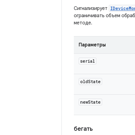
Сигнализирует
IDeviceMo
ограничивать объем обраб
методе.
Параметры
serial
old
State
new
State
бегать