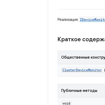
Реализация
IDeviceMonit
Краткое содер
Общественные констр
Cluster
Device
Monitor
(
Публичные методы
void