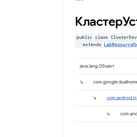
КластерУ
public class ClusterDev
extends
LabResourceD
java.lang.Объект
↳
com.google.dualhome
↳
com.android.t
↳
com.and