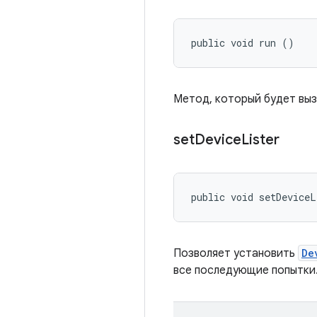
public void run ()
Метод, который будет выз
set
Device
Lister
public void setDeviceL
Позволяет установить
De
все последующие попытки