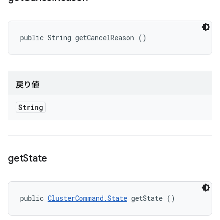
public String getCancelReason ()
戻り値
String
get
State
public 
ClusterCommand.State
 getState ()