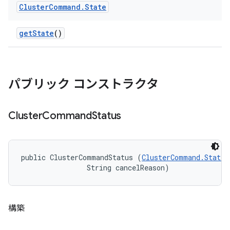
Cluster
Command
.
State
get
State
()
パブリック コンストラクタ
Cluster
Command
Status
public ClusterCommandStatus (
ClusterCommand.State
 
                String cancelReason)
構築