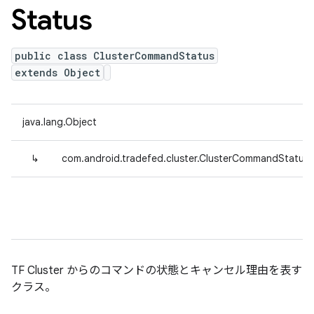
Status
public class ClusterCommandStatus
extends Object
java.lang.Object
↳
com.android.tradefed.cluster.ClusterCommandStatus
TF Cluster からのコマンドの状態とキャンセル理由を表す
クラス。