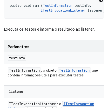
public void run (
TestInformation
 testInfo, 

ITestInvocationListener
 listener)
Executa os testes e informa o resultado ao listener.
Parâmetros
test
Info
Test
Information
Test
Information
: o objeto
que
contém informações úteis para executar testes.
listener
ITest
Invocation
Listener
ITest
Invocation
: o