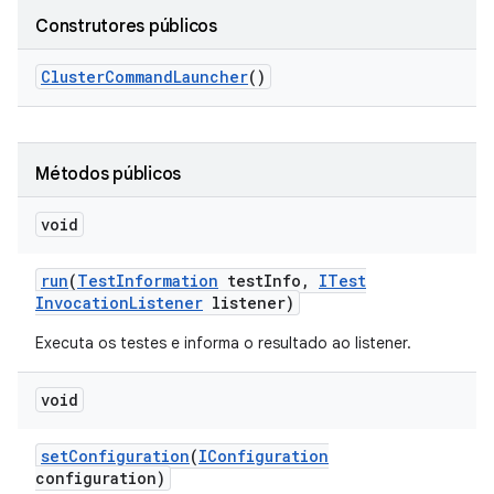
Construtores públicos
Cluster
Command
Launcher
()
Métodos públicos
void
run
(
Test
Information
test
Info
,
ITest
Invocation
Listener
listener)
Executa os testes e informa o resultado ao listener.
void
set
Configuration
(
IConfiguration
configuration)