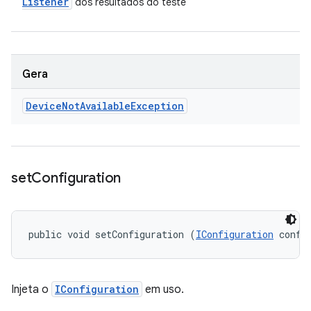
Listener
dos resultados do teste
Gera
Device
Not
Available
Exception
set
Configuration
public void setConfiguration (
IConfiguration
 confi
Injeta o
IConfiguration
em uso.