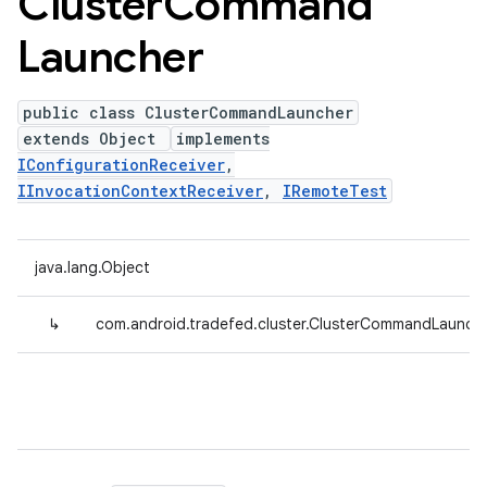
Cluster
Command
Launcher
public class ClusterCommandLauncher
extends Object
implements
IConfigurationReceiver
,
IInvocationContextReceiver
,
IRemoteTest
java.lang.Object
↳
com.android.tradefed.cluster.ClusterCommandLaunch