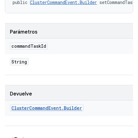
public 
ClusterCommandEvent.Builder
 setCommandTaskI
Parámetros
command
Task
Id
String
Devuelve
Cluster
Command
Event
.
Builder