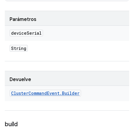
Parámetros
device
Serial
String
Devuelve
Cluster
Command
Event
.
Builder
build