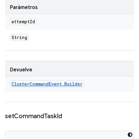
Parámetros
attempt
Id
String
Devuelve
Cluster
Command
Event
.
Builder
set
Command
Task
Id