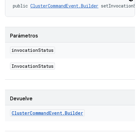
public 
ClusterCommandEvent.Builder
 setInvocationSt
Parámetros
invocation
Status
Invocation
Status
Devuelve
Cluster
Command
Event
.
Builder