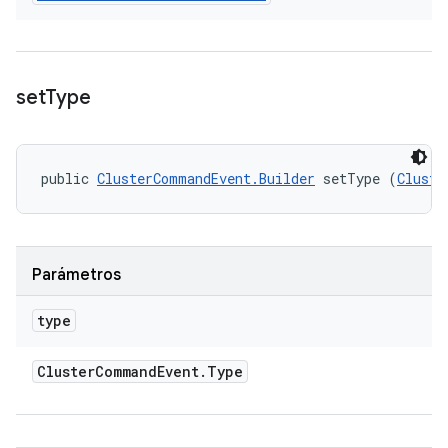
set
Type
public 
ClusterCommandEvent.Builder
 setType (
Cluste
Parámetros
type
Cluster
Command
Event
.
Type