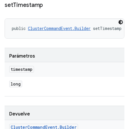
set
Timestamp
public 
ClusterCommandEvent.Builder
 setTimestamp (l
Parámetros
timestamp
long
Devuelve
Cluster
Command
Event
.
Builder