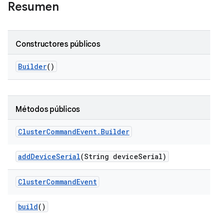
Resumen
Constructores públicos
Builder
()
Métodos públicos
Cluster
Command
Event
.
Builder
add
Device
Serial
(String device
Serial)
Cluster
Command
Event
build
()