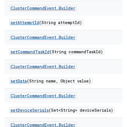
Cluster
Command
Event
.
Builder
set
Attempt
Id
(String attempt
Id)
Cluster
Command
Event
.
Builder
set
Command
Task
Id
(String command
Task
Id)
Cluster
Command
Event
.
Builder
set
Data
(String name
,
Object value)
Cluster
Command
Event
.
Builder
set
Device
Serials
(Set<String> device
Serials)
Cluster
Command
Event
.
Builder