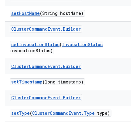
set
Host
Name
(String host
Name)
Cluster
Command
Event
.
Builder
set
Invocation
Status
(
Invocation
Status
invocation
Status)
Cluster
Command
Event
.
Builder
set
Timestamp
(long timestamp)
Cluster
Command
Event
.
Builder
set
Type
(
Cluster
Command
Event
.
Type
type)