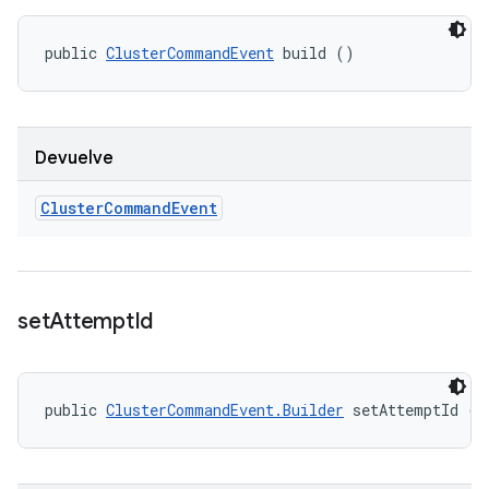
public 
ClusterCommandEvent
 build ()
Devuelve
Cluster
Command
Event
set
Attempt
Id
public 
ClusterCommandEvent.Builder
 setAttemptId (S