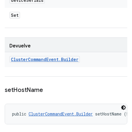
device
Serials
Set
Devuelve
Cluster
Command
Event
.
Builder
set
Host
Name
public 
ClusterCommandEvent.Builder
 setHostName (St