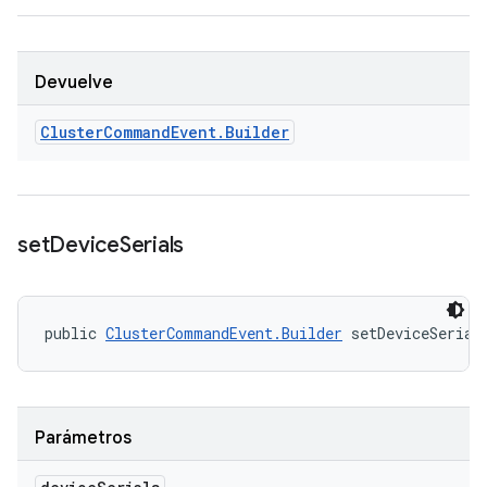
Devuelve
Cluster
Command
Event
.
Builder
set
Device
Serials
public 
ClusterCommandEvent.Builder
 setDeviceSerial
Parámetros