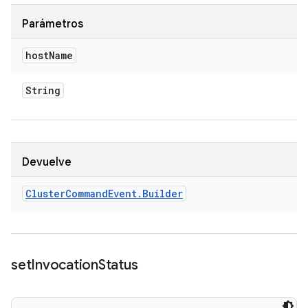
Parámetros
host
Name
String
Devuelve
Cluster
Command
Event
.
Builder
set
Invocation
Status