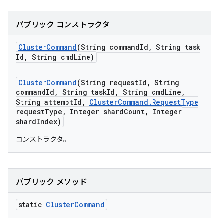
パブリック コンストラクタ
Cluster
Command
(String command
Id
,
String task
Id
,
String cmd
Line)
Cluster
Command
(String request
Id
,
String
command
Id
,
String task
Id
,
String cmd
Line
,
String attempt
Id
,
Cluster
Command
.
Request
Type
request
Type
,
Integer shard
Count
,
Integer
shard
Index)
コンストラクタ。
パブリック メソッド
static
Cluster
Command