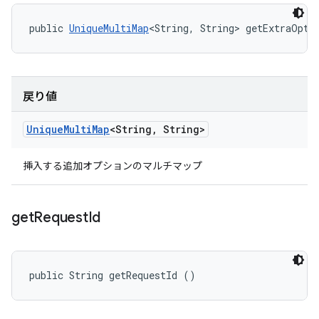
public 
UniqueMultiMap
<String, String> getExtraOpti
戻り値
Unique
Multi
Map
<String
,
String>
挿入する追加オプションのマルチマップ
get
Request
Id
public String getRequestId ()