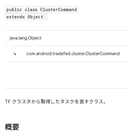
public class ClusterCommand
extends Object
java.lang.Object
↳
com.android.tradefed.cluster.ClusterCommand
TF クラスタから取得したタスクを表すクラス。
概要