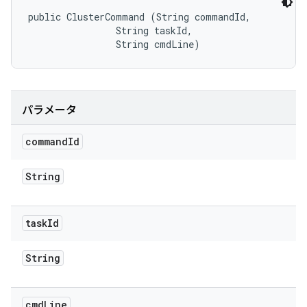
public ClusterCommand (String commandId, 

                String taskId, 

                String cmdLine)
パラメータ
command
Id
String
task
Id
String
cmd
Line