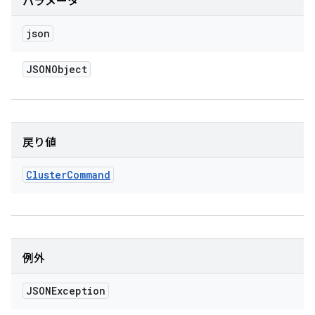
パラメータ
json
JSONObject
戻り値
Cluster
Command
例外
JSONException