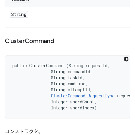
String
Cluster
Command
public ClusterCommand (String requestId, 

                String commandId, 

                String taskId, 

                String cmdLine, 

                String attemptId, 

ClusterCommand.RequestType
 requestT
                Integer shardCount, 

                Integer shardIndex)
コンストラクタ。