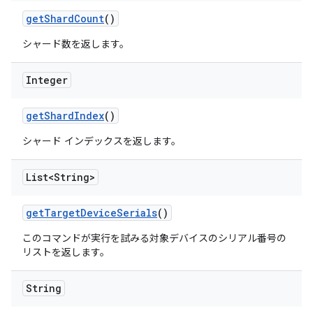
get
Shard
Count
()
シャード数を返します。
Integer
get
Shard
Index
()
シャード インデックスを返します。
List<String>
get
Target
Device
Serials
()
このコマンドが実行を試みる対象デバイスのシリアル番号の
リストを返します。
String