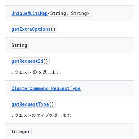
Unique
Multi
Map
<String
,
String>
get
Extra
Options
()
String
get
Request
Id
()
リクエスト ID を返します。
Cluster
Command
.
Request
Type
get
Request
Type
()
リクエストのタイプを返します。
Integer