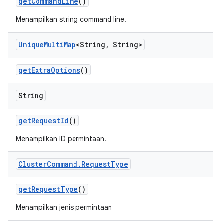
get
Command
Line
()
Menampilkan string command line.
Unique
Multi
Map
<String
,
String>
get
Extra
Options
()
String
get
Request
Id
()
Menampilkan ID permintaan.
Cluster
Command
.
Request
Type
get
Request
Type
()
Menampilkan jenis permintaan