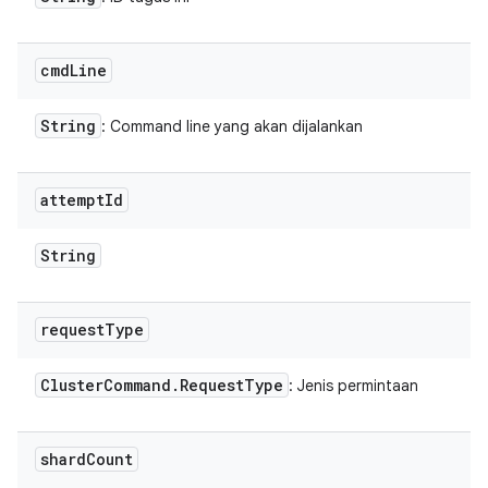
cmd
Line
String
: Command line yang akan dijalankan
attempt
Id
String
request
Type
Cluster
Command
.
Request
Type
: Jenis permintaan
shard
Count