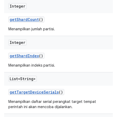
Integer
get
Shard
Count
()
Menampilkan jumlah partisi.
Integer
get
Shard
Index
()
Menampilkan indeks partisi.
List<String>
get
Target
Device
Serials
()
Menampilkan daftar serial perangkat target tempat
perintah ini akan mencoba dijalankan.