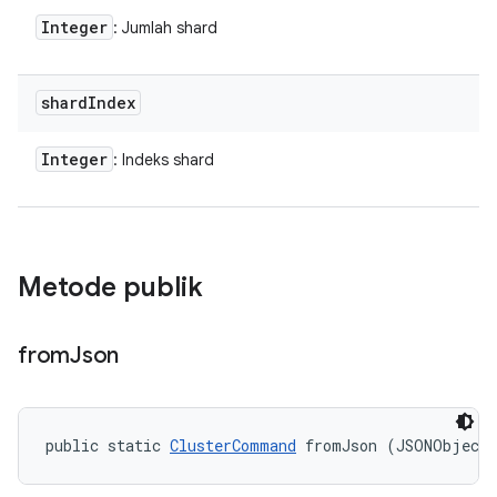
Integer
: Jumlah shard
shard
Index
Integer
: Indeks shard
Metode publik
from
Json
public static 
ClusterCommand
 fromJson (JSONObject