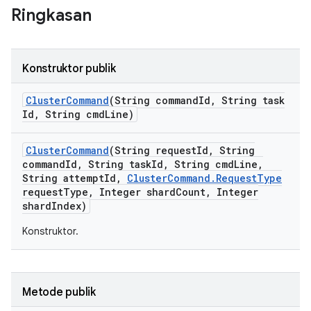
Ringkasan
Konstruktor publik
Cluster
Command
(String command
Id
,
String task
Id
,
String cmd
Line)
Cluster
Command
(String request
Id
,
String
command
Id
,
String task
Id
,
String cmd
Line
,
String attempt
Id
,
Cluster
Command
.
Request
Type
request
Type
,
Integer shard
Count
,
Integer
shard
Index)
Konstruktor.
Metode publik