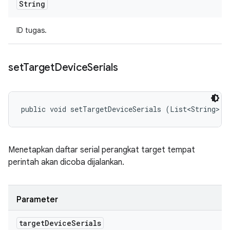
String
ID tugas.
set
Target
Device
Serials
public void setTargetDeviceSerials (List<String> t
Menetapkan daftar serial perangkat target tempat
perintah akan dicoba dijalankan.
Parameter
target
Device
Serials