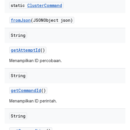
static
Cluster
Command
from
Json
(JSONObject json)
String
get
Attempt
Id
()
Menampilkan ID percobaan.
String
get
Command
Id
()
Menampilkan ID perintah.
String