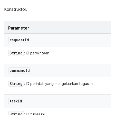
Konstruktor.
Parameter
request
Id
String
: ID permintaan
command
Id
String
: ID perintah yang mengeluarkan tugas ini
task
Id
String
: ID tugas ini