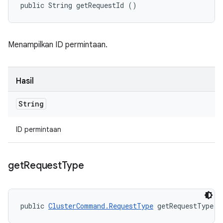
public String getRequestId ()
Menampilkan ID permintaan.
Hasil
String
ID permintaan
get
Request
Type
public 
ClusterCommand.RequestType
 getRequestType (