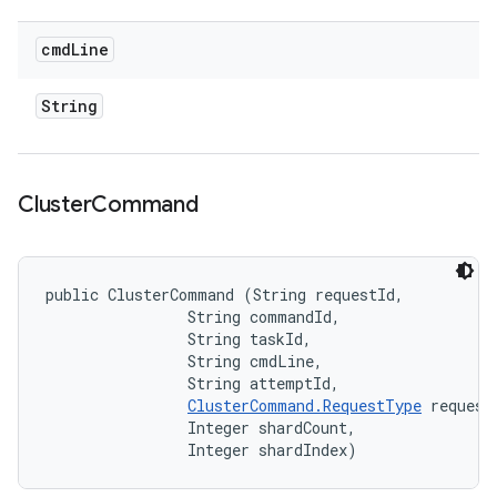
cmd
Line
String
Cluster
Command
public ClusterCommand (String requestId, 

                String commandId, 

                String taskId, 

                String cmdLine, 

                String attemptId, 

ClusterCommand.RequestType
 requestT
                Integer shardCount, 

                Integer shardIndex)