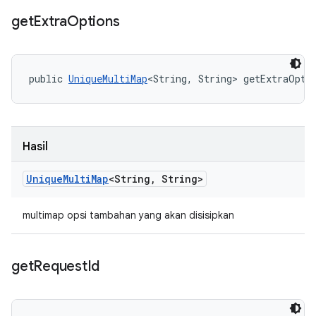
get
Extra
Options
public 
UniqueMultiMap
<String, String> getExtraOpti
Hasil
Unique
Multi
Map
<String
,
String>
multimap opsi tambahan yang akan disisipkan
get
Request
Id