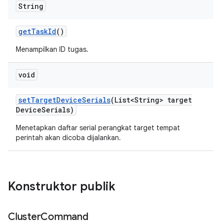
String
get
Task
Id
()
Menampilkan ID tugas.
void
set
Target
Device
Serials
(List<String> target
Device
Serials)
Menetapkan daftar serial perangkat target tempat
perintah akan dicoba dijalankan.
Konstruktor publik
Cluster
Command