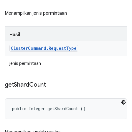
Menampilkan jenis permintaan
Hasil
Cluster
Command
.
Request
Type
jenis permintaan
get
Shard
Count
public Integer getShardCount ()