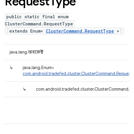
Request
Type
public static final enum
ClusterCommand.RequestType
extends Enum<
ClusterCommand.RequestType
>
java.lang.অবজেক্ট
↳
java.lang.Enum<
com.android.tradefed.cluster.ClusterCommand.Request
↳
com.android.tradefed.cluster.ClusterCommand.R