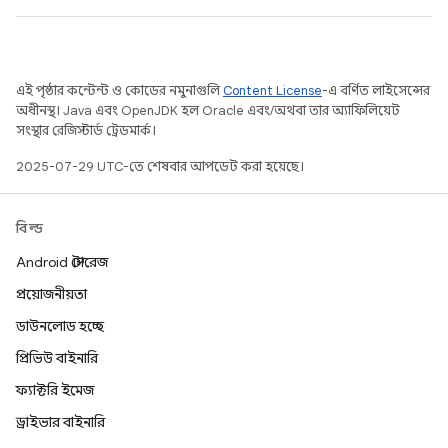
এই পৃষ্ঠার কন্টেন্ট ও কোডের নমুনাগুলি
Content License
-এ বর্ণিত লাইসেন্সের
অধীনস্থ। Java এবং OpenJDK হল Oracle এবং/অথবা তার অ্যাফিলিয়েট
সংস্থার রেজিস্টার্ড ট্রেডমার্ক।
2025-07-29 UTC-তে শেষবার আপডেট করা হয়েছে।
বিল্ড
Android স্টোরেজ
প্রয়োজনীয়তা
ডাউনলোড হচ্ছে
প্রিভিউ বাইনারি
ফ্যাক্টরি ইমেজ
ড্রাইভার বাইনারি