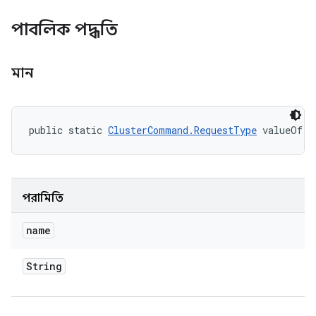
পাবলিক পদ্ধতি
মান
public static 
ClusterCommand.RequestType
 valueOf (
পরামিতি
name
String