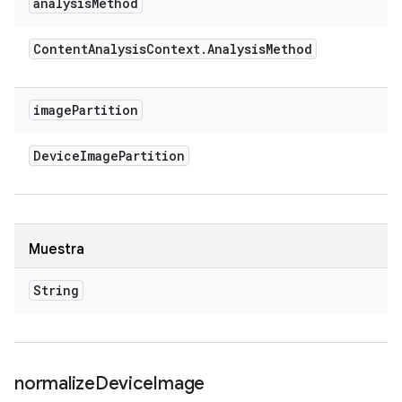
analysis
Method
Content
Analysis
Context
.
Analysis
Method
image
Partition
Device
Image
Partition
Muestra
String
normalize
Device
Image