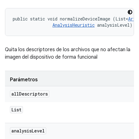
public static void normalizeDeviceImage (List<
Arti
AnalysisHeuristic
 analysisLevel)
Quita los descriptores de los archivos que no afectan la
imagen del dispositivo de forma funcional
Parámetros
all
Descriptors
List
analysis
Level