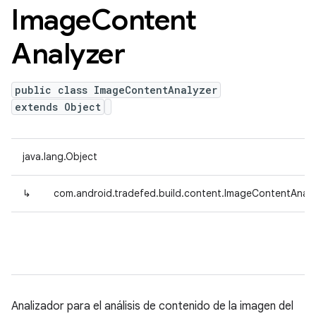
Image
Content
Analyzer
public class ImageContentAnalyzer
extends Object
java.lang.Object
↳
com.android.tradefed.build.content.ImageContentAnaly
Analizador para el análisis de contenido de la imagen del