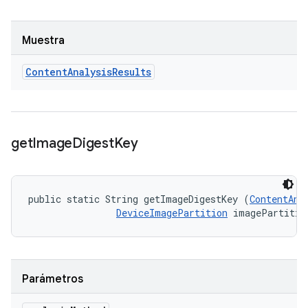
Muestra
Content
Analysis
Results
get
Image
Digest
Key
public static String getImageDigestKey (
ContentAna
DeviceImagePartition
 imagePartitio
Parámetros