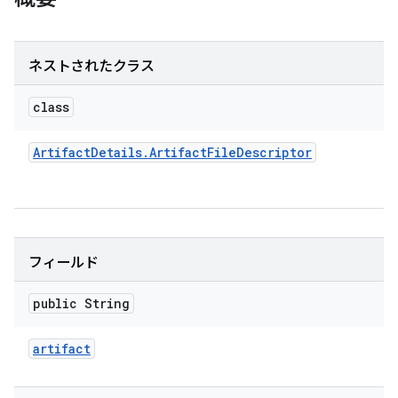
ネストされたクラス
class
Artifact
Details
.
Artifact
File
Descriptor
フィールド
public String
artifact