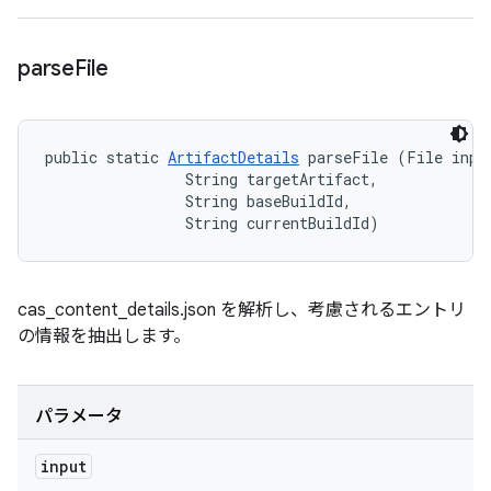
parse
File
public static 
ArtifactDetails
 parseFile (File input
                String targetArtifact, 

                String baseBuildId, 

                String currentBuildId)
cas_content_details.json を解析し、考慮されるエントリ
の情報を抽出します。
パラメータ
input