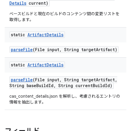
Details
current)
ベースビルドと現在のビルドのコンテンツ間の変更リストを
取得します。
static
Artifact
Details
parse
File
(File input
,
String target
Artifact)
static
Artifact
Details
parse
File
(File input
,
String target
Artifact
,
String base
Build
Id
,
String current
Build
Id)
cas_content_details.json を解析し、考慮されるエントリの
情報を抽出します。