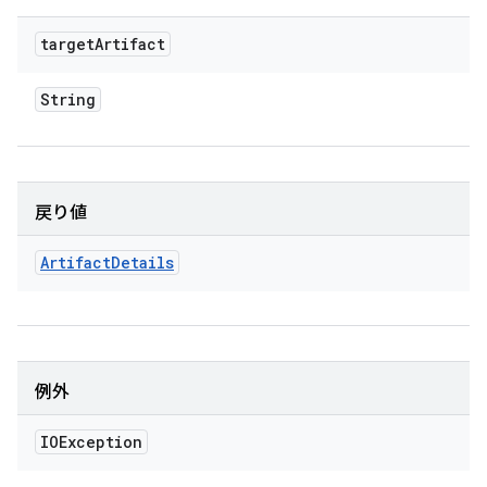
target
Artifact
String
戻り値
Artifact
Details
例外
IOException