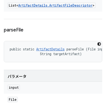
List<
Artifact
Details
.
Artifact
File
Descriptor
>
parse
File
public static 
ArtifactDetails
 parseFile (File input
                String targetArtifact)
パラメータ
input
File