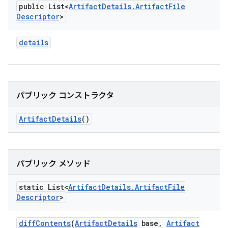
public List<
Artifact
Details
.
Artifact
File
Descriptor
>
details
パブリック コンストラクタ
Artifact
Details
()
パブリック メソッド
static List<
Artifact
Details
.
Artifact
File
Descriptor
>
diff
Contents
(
Artifact
Details
base
,
Artifact