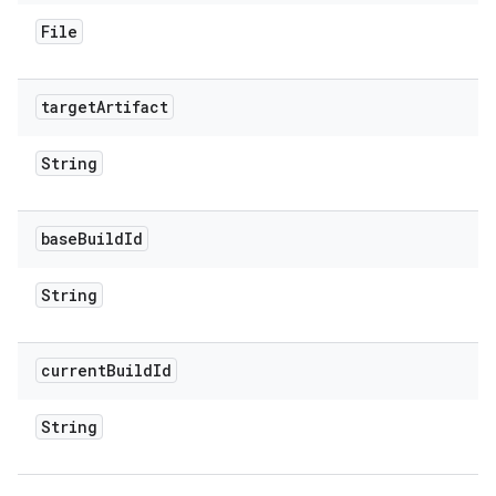
File
target
Artifact
String
base
Build
Id
String
current
Build
Id
String