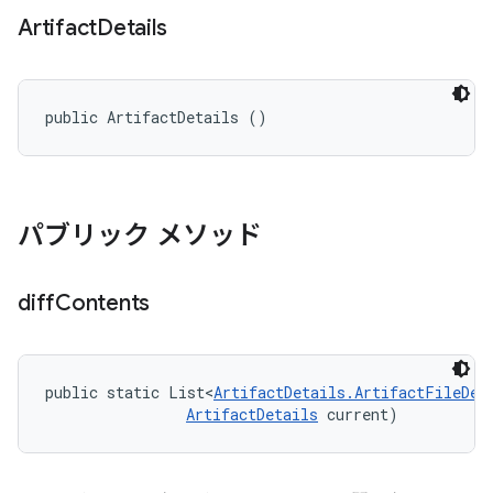
Artifact
Details
public ArtifactDetails ()
パブリック メソッド
diff
Contents
public static List<
ArtifactDetails.ArtifactFileDes
ArtifactDetails
 current)