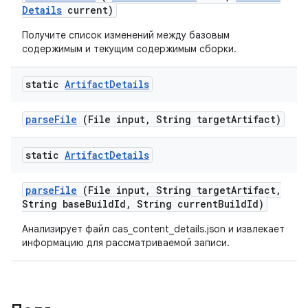
Details
current)
Получите список изменений между базовым
содержимым и текущим содержимым сборки.
static
Artifact
Details
parse
File
(File input
,
String target
Artifact)
static
Artifact
Details
parse
File
(File input
,
String target
Artifact
,
String base
Build
Id
,
String current
Build
Id)
Анализирует файл cas_content_details.json и извлекает
информацию для рассматриваемой записи.