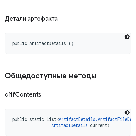
Детали артефакта
public ArtifactDetails ()
Общедоступные методы
diff
Contents
public static List<
ArtifactDetails.ArtifactFileDes
ArtifactDetails
 current)