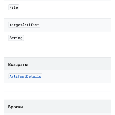
File
target
Artifact
String
Возвраты
Artifact
Details
Броски