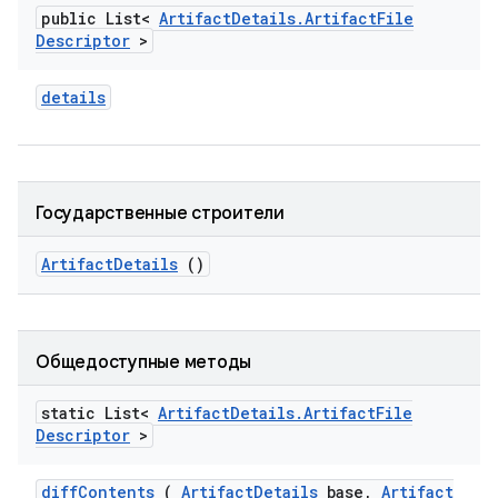
public List<
Artifact
Details
.
Artifact
File
Descriptor
>
details
Государственные строители
Artifact
Details
()
Общедоступные методы
static List<
Artifact
Details
.
Artifact
File
Descriptor
>
diff
Contents
(
Artifact
Details
base
,
Artifact