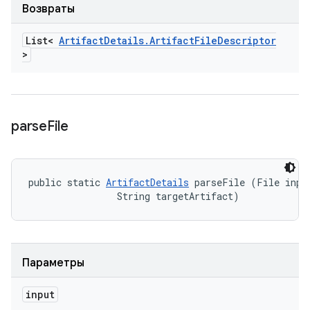
Возвраты
List<
Artifact
Details
.
Artifact
File
Descriptor
>
parse
File
public static 
ArtifactDetails
 parseFile (File input
                String targetArtifact)
Параметры
input