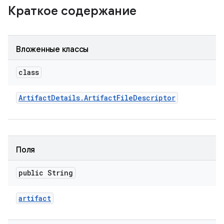
Краткое содержание
Вложенные классы
class
Artifact
Details
.
Artifact
File
Descriptor
Поля
public String
artifact