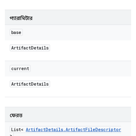
প্যারামিটার
base
Artifact
Details
current
Artifact
Details
ফেরত
List<
Artifact
Details
.
Artifact
File
Descriptor
>