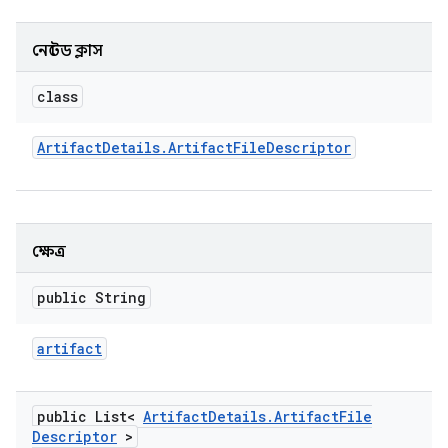
নেস্টেড ক্লাস
class
Artifact
Details
.
Artifact
File
Descriptor
ক্ষেত্র
public String
artifact
public List<
Artifact
Details
.
Artifact
File
Descriptor
>