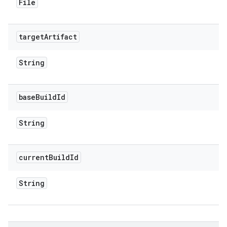
File
target
Artifact
String
base
Build
Id
String
current
Build
Id
String