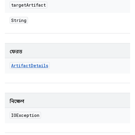
target
Artifact
String
ফেরত
Artifact
Details
নিক্ষেপ
IOException