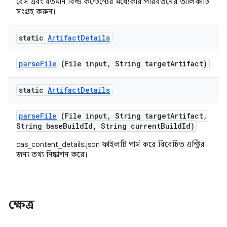
বেস এবং বর্তমান বিল্ড কন্টেন্টের মধ্যেকার পরিবর্তনের তালিকাটি
সংগ্রহ করুন।
static
Artifact
Details
parse
File
(File input
,
String target
Artifact)
static
Artifact
Details
parse
File
(File input
,
String target
Artifact
,
String base
Build
Id
,
String current
Build
Id)
cas_content_details.json ফাইলটি পার্স করে বিবেচিত এন্ট্রির
জন্য তথ্য নিষ্কাশন করে।
ক্ষেত্র